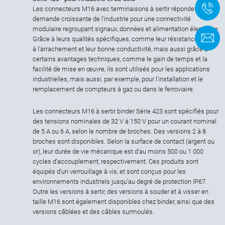
+
Les connecteurs M16 avec terminaisons à sertir répondent à la
demande croissante de l'industrie pour une connectivité
modulaire regroupant signaux, données et alimentation électrique.
F
Grâce à leurs qualités spécifiques, comme leur résistance élevée
à l’arrachement et leur bonne conductivité, mais aussi grâce à
certains avantages techniques, comme le gain de temps et la
facilité de mise en œuvre, ils sont utilisés pour les applications
industrielles, mais aussi, par exemple, pour l'installation et le
remplacement de compteurs à gaz ou dans le ferroviaire.
Les connecteurs M16 à sertir binder Série 423 sont spécifiés pour
des tensions nominales de 32 V à 150 V pour un courant nominal
de 5 A ou 6 A, selon le nombre de broches. Des versions 2 à 8
broches sont disponibles. Selon la surface de contact (argent ou
or), leur durée de vie mécanique est d'au moins 500 ou 1 000
cycles d'accouplement, respectivement. Ces produits sont
équipés d'un verrouillage à vis, et sont conçus pour les
environnements industriels jusqu’au degré de protection IP67.
Outre les versions à sertir, des versions à souder et à visser en
taille M16 sont également disponibles chez binder, ainsi que des
versions câblées et des câbles surmoulés.