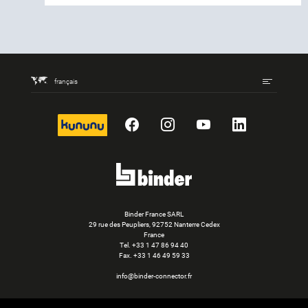
français
kununu
Facebook
Instagram
YouTube
LinkedIn
Binder France SARL
29 rue des Peupliers, 92752 Nanterre Cedex
France
Tel.
+33 1 47 86 94 40
Fax. +33 1 46 49 59 33
info@binder-connector.fr