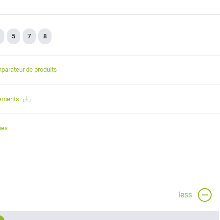
5
7
8
parateur de produits
gements
ies
less