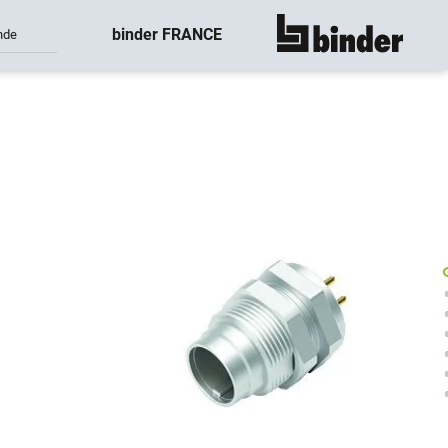
binder FRANCE
nde
montre tout