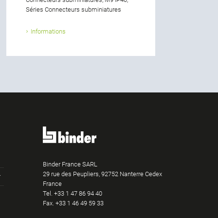
Séries Connecteurs subminiatures
Informations
Binder France SARL
29 rue des Peupliers, 92752 Nanterre Cedex
France
Tel.
+33 1 47 86 94 40
am
Tube
LinkedIn
Fax. +33 1 46 49 59 33