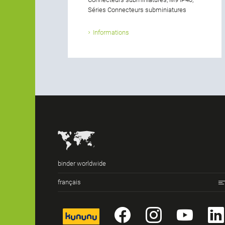
Séries Connecteurs subminiatures
Informations
binder worldwide
français
kununu
Facebook
Instagr
You