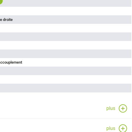
e droite
'accouplement
plus
plus