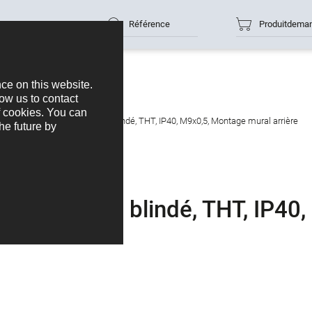
Référence
Produitdema
ase mâle, Contacts: 3, non blindé, THT, IP40, M9x0,5, Montage mural arrière
cts: 3, non blindé, THT, IP40,
 arrière