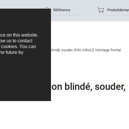
Référence
Produitdema
ase femelle, Contacts: 5, non blindé, souder, IP40, M9x0,5, Montage frontal
tacts: 5, non blindé, souder,
 frontal