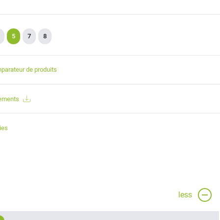
5
7
8
parateur de produits
gements
ies
less