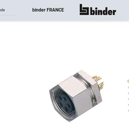
binder FRANCE
nde
montre tout