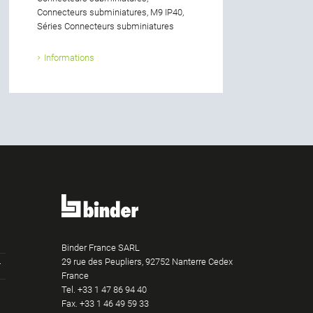
Connecteurs subminiatures, M9 IP40,
Séries Connecteurs subminiatures
Informations
Binder France SARL
29 rue des Peupliers, 92752 Nanterre Cedex
France
Tel.
+33 1 47 86 94 40
am
Tube
LinkedIn
Fax. +33 1 46 49 59 33