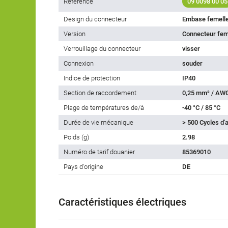
Référence
09 0098 00 05
Design du connecteur
Embase femell
Version
Connecteur feme
Verrouillage du connecteur
visser
Connexion
souder
Indice de protection
IP40
Section de raccordement
0,25 mm² / AW
Plage de températures de/à
-40 °C / 85 °C
Durée de vie mécanique
> 500 Cycles d
Poids (g)
2.98
Numéro de tarif douanier
85369010
Pays d'origine
DE
Caractéristiques électriques