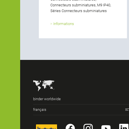
Connecteurs subminiatures, M9 IP40,
Séries Connecteurs subminiatures
Informations
binder worldwide
français
kununu
Facebook
Instagr
You