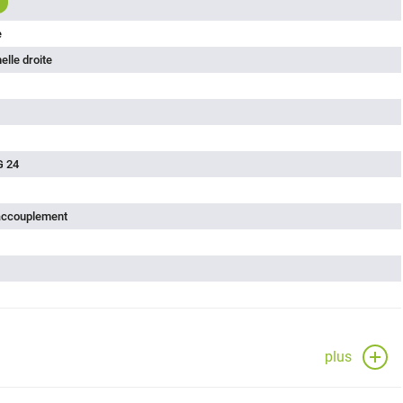
e
lle droite
G 24
'accouplement
plus