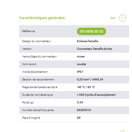
Caractéristiques générales
less
09 0408 00 03
Référence
Design du connecteur
Embase femelle
Version
Connecteur femelle droite
Verrouillage du connecteur
visser
Connexion
souder
Indice de protection
IP67
Section de raccordement
0,25 mm² / AWG 24
Plage de températures de/à
-40 °C / 85 °C
Durée de vie mécanique
> 500 Cycles d'accouplement
Poids (g)
5.09
Numéro de tarif douanier
85369010
Pays d'origine
DE