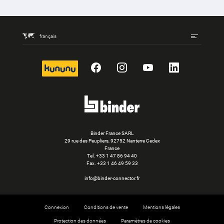
français
kununu
Facebook
Instagram
YouTube
LinkedIn
Binder France SARL
29 rue des Peupliers, 92752 Nanterre Cedex
France
Tel.
+33 1 47 86 94 40
Fax. +33 1 46 49 59 33
info@binder-connector.fr
Connexion
Conditions de vente
Mentions légales
Protection des données
Paramètres de cookies