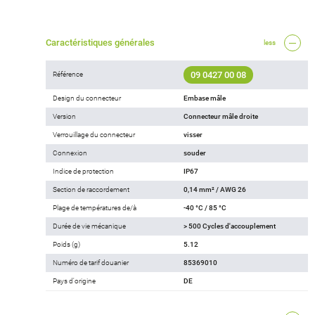
Caractéristiques générales
less
09 0427 00 08
Référence
Design du connecteur
Embase mâle
Version
Connecteur mâle droite
Verrouillage du connecteur
visser
Connexion
souder
Indice de protection
IP67
Section de raccordement
0,14 mm² / AWG 26
Plage de températures de/à
-40 °C / 85 °C
Durée de vie mécanique
> 500 Cycles d'accouplement
Poids (g)
5.12
Numéro de tarif douanier
85369010
Pays d'origine
DE