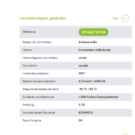
Caractéristiques générales
less
09 0427 80 08
Référence
Design du connecteur
Embase mâle
Version
Connecteur mâle droite
Verrouillage du connecteur
visser
Connexion
souder
Indice de protection
IP67
Section de raccordement
0,14 mm² / AWG 26
Plage de températures de/à
-40 °C / 85 °C
Durée de vie mécanique
> 500 Cycles d'accouplement
Poids (g)
5.76
Numéro de tarif douanier
85369010
Pays d'origine
DE