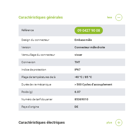
Caractéristiques générales
less
09 0427 90 08
Référence
Design du connecteur
Embase mâle
Version
Connecteur mâle droite
Verrouillage du connecteur
visser
Connexion
THT
Indice de protection
IP67
Plage de températures de/à
-40 °C / 85 °C
Durée de vie mécanique
> 500 Cycles d'accouplement
Poids (g)
6.07
Numéro de tarif douanier
85369010
Pays d'origine
DE
Caractéristiques électriques
plus