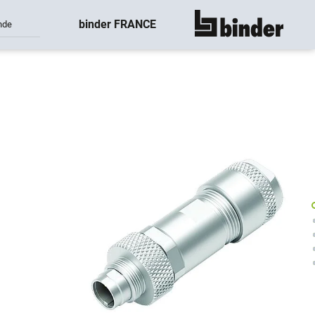
binder FRANCE
nde
montre tout