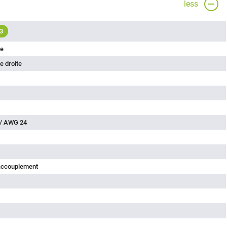
less
3
le
e droite
 / AWG 24
'accouplement