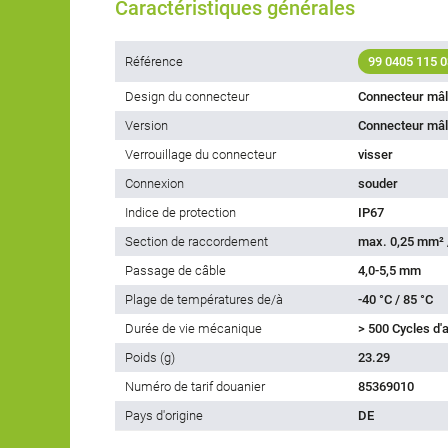
Caractéristiques générales
Référence
99 0405 115 0
Design du connecteur
Connecteur mâ
Version
Connecteur mâl
Verrouillage du connecteur
visser
Connexion
souder
Indice de protection
IP67
Section de raccordement
max. 0,25 mm²
Passage de câble
4,0-5,5 mm
Plage de températures de/à
-40 °C / 85 °C
Durée de vie mécanique
> 500 Cycles d
Poids (g)
23.29
Numéro de tarif douanier
85369010
Pays d'origine
DE