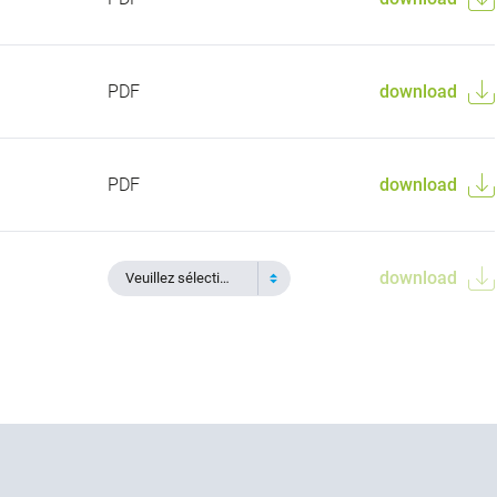
PDF
download
PDF
download
download
Veuillez sélectionner