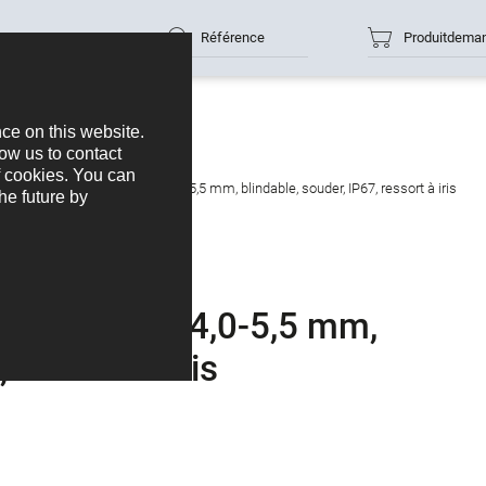
Référence
Produitdema
necteur mâle, Contacts: 3, 4,0-5,5 mm, blindable, souder, IP67, ressort à iris
ontacts: 3, 4,0-5,5 mm,
 ressort à iris