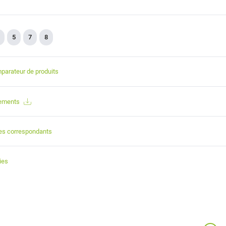
5
7
8
parateur de produits
gements
es correspondants
ies