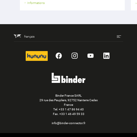
Informations
français
kununu
Facebook
Instagram
YouTube
LinkedIn
Binder France SARL
29 rue des Peupliers, 92752 Nanterre Cedex
France
Tel.
+33 1 47 86 94 40
Fax. +33 1 46 49 59 33
info@binder-connector.fr