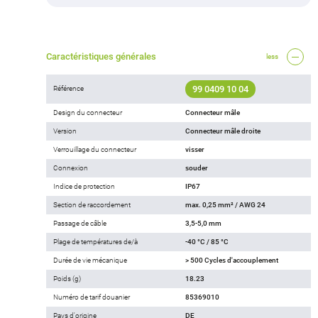
Caractéristiques générales
less
99 0409 10 04
Référence
Design du connecteur
Connecteur mâle
Version
Connecteur mâle droite
Verrouillage du connecteur
visser
Connexion
souder
Indice de protection
IP67
Section de raccordement
max. 0,25 mm² / AWG 24
Passage de câble
3,5-5,0 mm
Plage de températures de/à
-40 °C / 85 °C
Durée de vie mécanique
> 500 Cycles d'accouplement
Poids (g)
18.23
Numéro de tarif douanier
85369010
Pays d'origine
DE