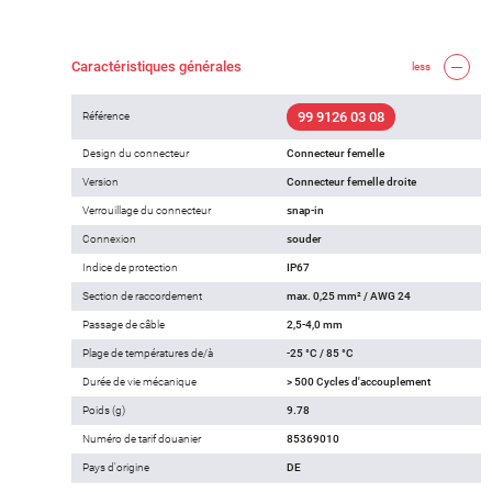
Caractéristiques générales
less
99 9126 03 08
Référence
Design du connecteur
Connecteur femelle
Version
Connecteur femelle droite
Verrouillage du connecteur
snap-in
Connexion
souder
Indice de protection
IP67
Section de raccordement
max. 0,25 mm² / AWG 24
Passage de câble
2,5-4,0 mm
Plage de températures de/à
-25 °C / 85 °C
Durée de vie mécanique
> 500 Cycles d'accouplement
Poids (g)
9.78
Numéro de tarif douanier
85369010
Pays d'origine
DE