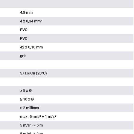
4,8 mm
4 x 0,34 mm²
PVC
PVC
42 x 0,10 mm
gris
57 Ω/Km (20°C)
≥ 5 x Ø
≥ 10 x Ø
> 2 millions
max. 5 m/s² + 1 m/s²
5 m/s² -> 5 m
5 m/s² -> 2 m