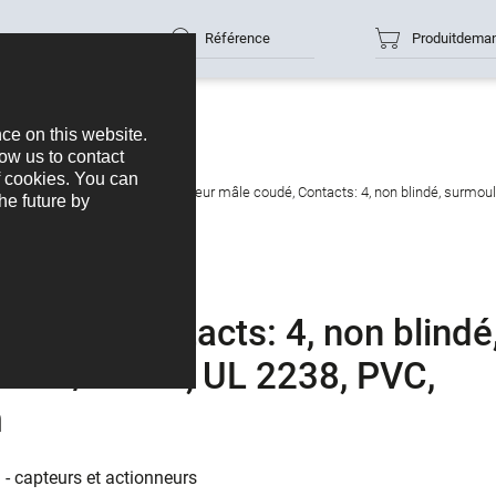
Référence
Produitdema
nneurs
M12-A
M12 Connecteur mâle coudé, Contacts: 4, non blindé, surmoulé 
oudé, Contacts: 4, non blindé
 IP68/IP69K, UL 2238, PVC,
m
 - capteurs et actionneurs