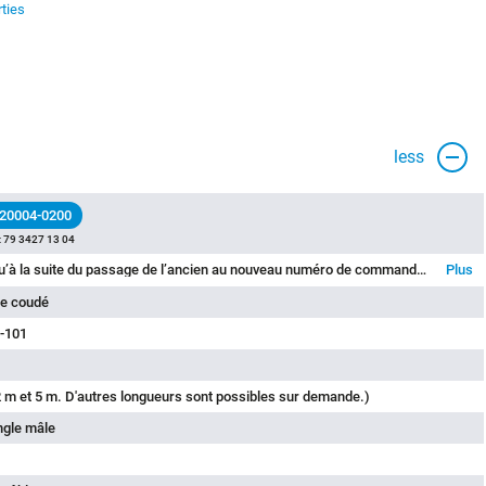
ties
less
 20004-0200
:
79 3427 13 04
Veuillez noter qu’à la suite du passage de l’ancien au nouveau numéro de commande, des écarts sont possibles dans les spécifications techniques. Pour des informations détaillées sur le produit, veuillez utiliser l’option « Contacter le service client » en haut à droite.
Plus
e coudé
-101
 m et 5 m. D'autres longueurs sont possibles sur demande.)
ngle mâle