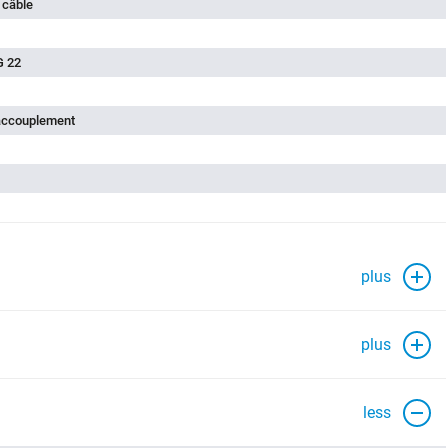
 câble
G 22
'accouplement
plus
plus
less