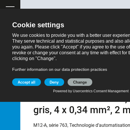
ose
Produitdemande
Retour
Produits
Connecteurs d‘automatisme - capteurs et actio
Référencee: 77 3427 0000 20004-0200
M12 Connecteur mâle c
surmoulé sur le câble,
gris, 4 x 0,34 mm², 2 
M12-A, série 763, Technologie d’automatisation