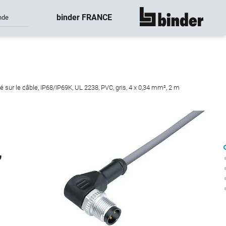
binder FRANCE
nde
montre tout
sur le câble, IP68/IP69K, UL 2238, PVC, gris, 4 x 0,34 mm², 2 m
,