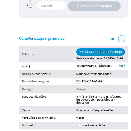
à liste des demandes
Caractéristiques générales
less
77 3434 0000 20003-0500
Référence
Référence alternative:
79 3434 15 04
Veuillez noter qu’à la suite du passage de l’ancien au nouveau numéro de commande, des écarts sont possibles dans les spécifications techniques. Pour des informations détaillées sur le produit, veuillez utiliser l’option « Contacter le service client » en haut à droite.
Plus
Avis
Design du connecteur
Connecteur femelle coudé
Norme de conception
DIN EN 61076-2-101
Codage
A-codé
Longueur du câble
5 m (Standard 2 m et 5 m. D'autres
longueurs sont possibles sur
demande.)
Version
Connecteur d‘angle femelle
Verrouillage du connecteur
visser
Connexion
surmoulé sur le câble