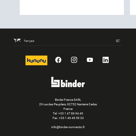
français
kununu
Facebook
Instagram
YouTube
LinkedIn
Binder France SARL
29 rue des Peupliers, 92752 Nanterre Cedex
France
Tel.
+33 1 47 86 94 40
Fax. +33 1 46 49 59 33
info@binder-connector.fr