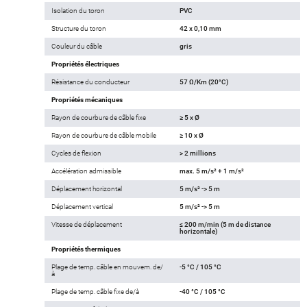
Isolation du toron
PVC
Structure du toron
42 x 0,10 mm
Couleur du câble
gris
Propriétés électriques
Résistance du conducteur
57 Ω/Km (20°C)
Propriétés mécaniques
Rayon de courbure de câble fixe
≥ 5 x Ø
Rayon de courbure de câble mobile
≥ 10 x Ø
Cycles de flexion
> 2 millions
Accélération admissible
max. 5 m/s² + 1 m/s²
Déplacement horizontal
5 m/s² -> 5 m
Déplacement vertical
5 m/s² -> 5 m
Vitesse de déplacement
≤ 200 m/min (5 m de distance
horizontale)
Propriétés thermiques
Plage de temp. câble en mouvem. de/
-5 °C / 105 °C
à
Plage de temp. câble fixe de/à
-40 °C / 105 °C