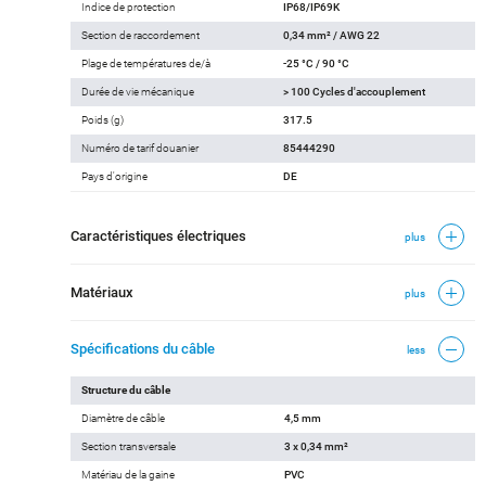
Indice de protection
IP68/IP69K
Section de raccordement
0,34 mm² / AWG 22
Plage de températures de/à
-25 °C / 90 °C
Durée de vie mécanique
> 100 Cycles d'accouplement
Poids (g)
317.5
Numéro de tarif douanier
85444290
Pays d'origine
DE
Caractéristiques électriques
plus
Matériaux
plus
Spécifications du câble
less
Structure du câble
Diamètre de câble
4,5 mm
Section transversale
3 x 0,34 mm²
Matériau de la gaine
PVC