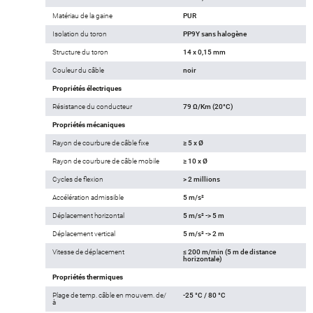
Matériau de la gaine
PUR
Isolation du toron
PP9Y sans halogène
Structure du toron
14 x 0,15 mm
Couleur du câble
noir
Propriétés électriques
Résistance du conducteur
79 Ω/Km (20°C)
Propriétés mécaniques
Rayon de courbure de câble fixe
≥ 5 x Ø
Rayon de courbure de câble mobile
≥ 10 x Ø
Cycles de flexion
> 2 millions
Accélération admissible
5 m/s²
Déplacement horizontal
5 m/s² -> 5 m
Déplacement vertical
5 m/s² -> 2 m
Vitesse de déplacement
≤ 200 m/min (5 m de distance
horizontale)
Propriétés thermiques
Plage de temp. câble en mouvem. de/
-25 °C / 80 °C
à