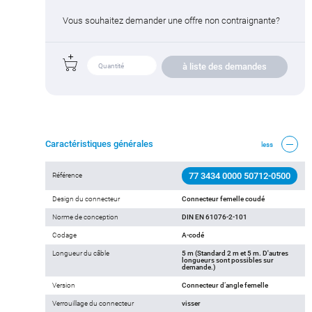
Vous souhaitez demander une offre non contraignante?
à liste des demandes
Caractéristiques générales
less
77 3434 0000 50712-0500
Référence
Design du connecteur
Connecteur femelle coudé
Norme de conception
DIN EN 61076-2-101
Codage
A-codé
Longueur du câble
5 m (Standard 2 m et 5 m. D'autres
longueurs sont possibles sur
demande.)
Version
Connecteur d‘angle femelle
Verrouillage du connecteur
visser