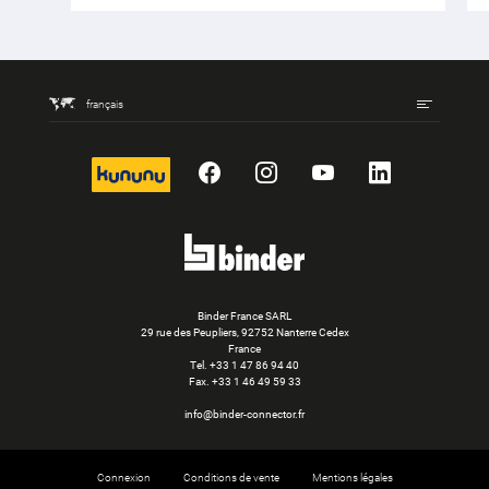
français
kununu
Facebook
Instagram
YouTube
LinkedIn
Binder France SARL
29 rue des Peupliers, 92752 Nanterre Cedex
France
Tel.
+33 1 47 86 94 40
Fax. +33 1 46 49 59 33
info@binder-connector.fr
Connexion
Conditions de vente
Mentions légales