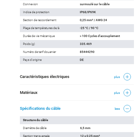
Connexion
surmoulé sur le câble
Indice de protection
IP68/IP69K
Section de raccordement
0,25 mm² / AWG 24
Plage de températures de/à
-25 °C / 90 °C
Durée de vie mécanique
> 100 Cycles d'accouplement
Poids (g)
335.469
Numéro de tarif douanier
85444290
Pays d'origine
DE
Caractéristiques électriques
plus
Matériaux
plus
Spécifications du câble
less
Structure du câble
Diamètre de câble
6,5 mm
Section transversale
12 x 0,25 mm²