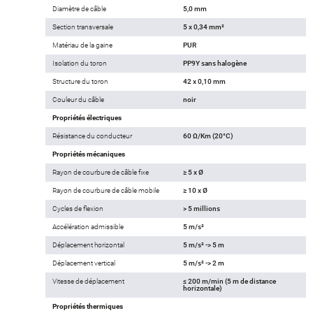
Diamètre de câble
5,0 mm
Section transversale
5 x 0,34 mm²
Matériau de la gaine
PUR
Isolation du toron
PP9Y sans halogène
Structure du toron
42 x 0,10 mm
Couleur du câble
noir
Propriétés électriques
Résistance du conducteur
60 Ω/Km (20°C)
Propriétés mécaniques
Rayon de courbure de câble fixe
≥ 5 x Ø
Rayon de courbure de câble mobile
≥ 10 x Ø
Cycles de flexion
> 5 millions
Accélération admissible
5 m/s²
Déplacement horizontal
5 m/s² -> 5 m
Déplacement vertical
5 m/s² -> 2 m
Vitesse de déplacement
≤ 200 m/min (5 m de distance
horizontale)
Propriétés thermiques