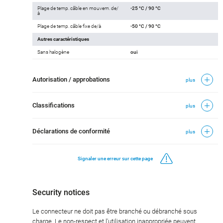
Plage de temp. câble en mouvem. de/
-25 °C / 90 °C
à
Plage de temp. câble fixe de/à
-50 °C / 90 °C
Autres caractéristiques
Sans halogène
oui
Autorisation / approbations
plus
Classifications
plus
Déclarations de conformité
plus
Signaler une erreur sur cette page
Security notices
Le connecteur ne doit pas être branché ou débranché sous
charge. Le non-respect et l'utilisation inappropriée peuvent