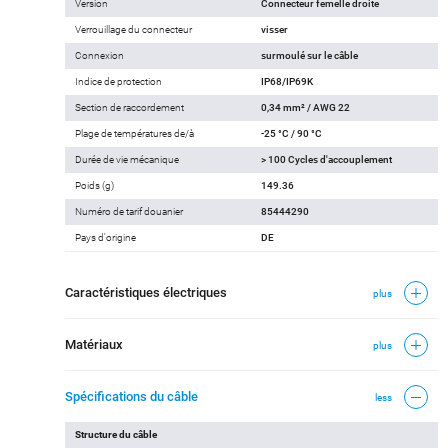
Version
Connecteur femelle droite
Verrouillage du connecteur
visser
Connexion
surmoulé sur le câble
Indice de protection
IP68/IP69K
Section de raccordement
0,34 mm² / AWG 22
Plage de températures de/à
-25 °C / 90 °C
Durée de vie mécanique
> 100 Cycles d'accouplement
Poids (g)
149.36
Numéro de tarif douanier
85444290
Pays d'origine
DE
Caractéristiques électriques
plus
Matériaux
plus
Spécifications du câble
less
Structure du câble