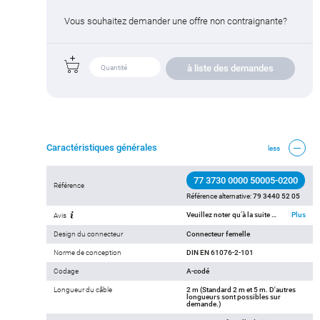
Vous souhaitez demander une offre non contraignante?
à liste des demandes
Caractéristiques générales
less
77 3730 0000 50005-0200
Référence
Référence alternative:
79 3440 52 05
Veuillez noter qu’à la suite du passage de l’ancien au nouveau numéro de commande, des écarts sont possibles dans les spécifications techniques. Pour des informations détaillées sur le produit, veuillez utiliser l’option « Contacter le service client » en haut à droite.
Plus
Avis
Design du connecteur
Connecteur femelle
Norme de conception
DIN EN 61076-2-101
Codage
A-codé
Longueur du câble
2 m (Standard 2 m et 5 m. D'autres
longueurs sont possibles sur
demande.)