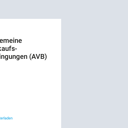
gemeine
kaufs­
ingungen (AVB)
terladen