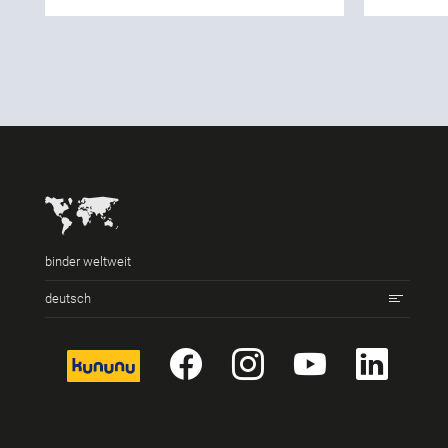
binder weltweit
deutsch
kununu
Facebook
Instagram
YouTub
Link