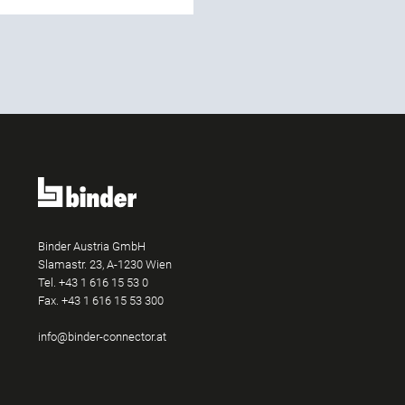
Binder Austria GmbH
Slamastr. 23, A-1230 Wien
Tel.
+43 1 616 15 53 0
Fax. +43 1 616 15 53 300
e
edIn
info@binder-connector.at