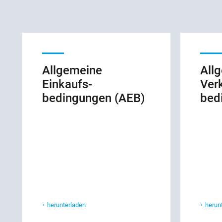
Allgemeine
All
Einkaufs­
Ver
bedingungen (AEB)
bed
herunterladen
herun