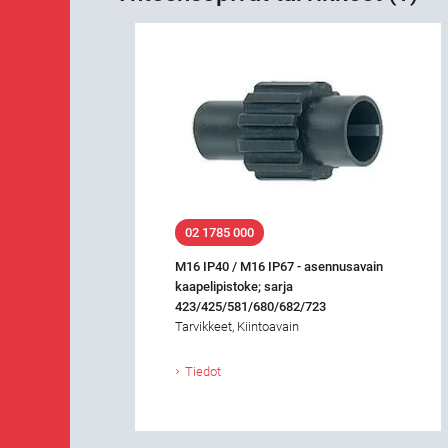
02 1785 000
M16 IP40 / M16 IP67 - asennusavain
kaapelipistoke; sarja
423/425/581/680/682/723
Tarvikkeet, Kiintoavain
Tiedot