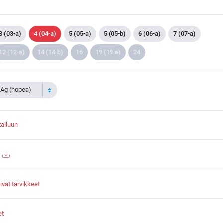
3 (03-a)
4 (04-a)
5 (05-a)
5 (05-b)
6 (06-a)
7 (07-a)
12 (12-a)
14 (14-b)
16
19 (19-a)
24
 Ag (hopea)
tailuun
vat tarvikkeet
et