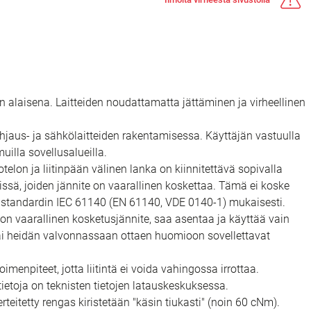
en alaisena. Laitteiden noudattamatta jättäminen ja virheellinen
 ohjaus- ja sähkölaitteiden rakentamisessa. Käyttäjän vastuulla
uilla sovellusalueilla.
lon ja liitinpään välinen lanka on kiinnitettävä sopivalla
eissä, joiden jännite on vaarallinen koskettaa. Tämä ei koske
ssä standardin IEC 61140 (EN 61140, VDE 0140-1) mukaisesti.
sa on vaarallinen kosketusjännite, saa asentaa ja käyttää vain
ai heidän valvonnassaan ottaen huomioon sovellettavat
menpiteet, jotta liitintä ei voida vahingossa irrottaa.
ietoja on teknisten tietojen latauskeskuksessa.
ierteitetty rengas kiristetään "käsin tiukasti" (noin 60 cNm).