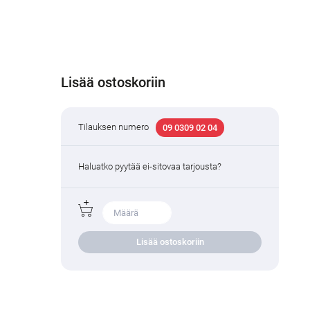
Lisää ostoskoriin
Tilauksen numero
09 0309 02 04
Haluatko pyytää ei-sitovaa tarjousta?
Lisää ostoskoriin