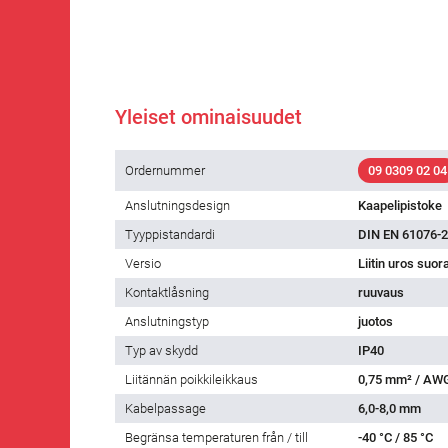
Yleiset ominaisuudet
Ordernummer
09 0309 02 04
Anslutningsdesign
Kaapelipistoke
Tyyppistandardi
DIN EN 61076-2
Versio
Liitin uros suor
Kontaktlåsning
ruuvaus
Anslutningstyp
juotos
Typ av skydd
IP40
Liitännän poikkileikkaus
0,75 mm² / AW
Kabelpassage
6,0-8,0 mm
Begränsa temperaturen från / till
-40 °C / 85 °C