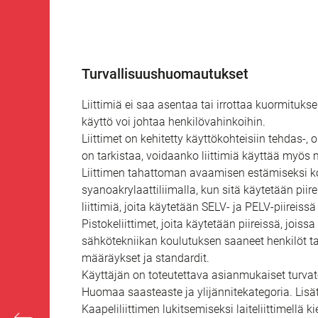
Turvallisuushuomautukset
Liittimiä ei saa asentaa tai irrottaa kuormituks
käyttö voi johtaa henkilövahinkoihin.
Liittimet on kehitetty käyttökohteisiin tehdas-,
on tarkistaa, voidaanko liittimiä käyttää myös m
Liittimen tahattoman avaamisen estämiseksi kote
syanoakrylaattiliimalla, kun sitä käytetään piir
liittimiä, joita käytetään SELV- ja PELV-piirei
Pistokeliittimet, joita käytetään piireissä, jois
sähkötekniikan koulutuksen saaneet henkilöt t
määräykset ja standardit.
Käyttäjän on toteutettava asianmukaiset turvatoi
Huomaa saasteaste ja ylijännitekategoria. Lisät
Kaapeliliittimen lukitsemiseksi laiteliittimellä k