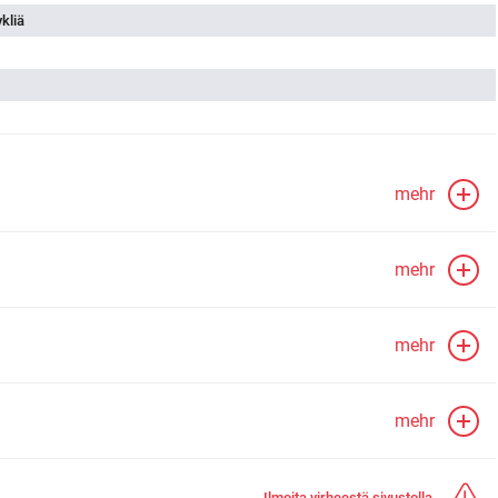
ykliä
mehr
mehr
mehr
mehr
Ilmoita virheestä sivustolla