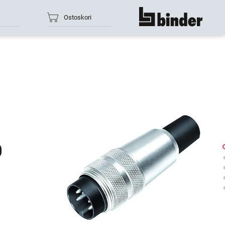
Ostoskori
näytä kaikki
0