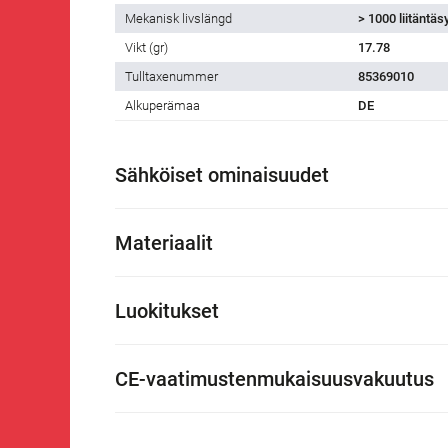
Mekanisk livslängd
> 1000 liitäntäs
Vikt (gr)
17.78
Tulltaxenummer
85369010
Alkuperämaa
DE
Sähköiset ominaisuudet
Materiaalit
Luokitukset
CE-vaatimustenmukaisuusvakuutus