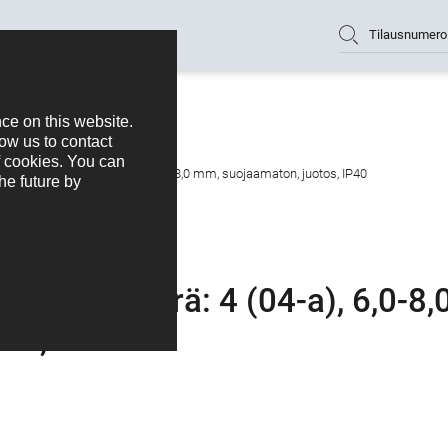
Tilausnumero
e, Napojen määrä: 4 (04-a), 6,0-8,0 mm, suojaamaton, juotos, IP40
pojen määrä: 4 (04-a), 6,0-8,
os, IP40