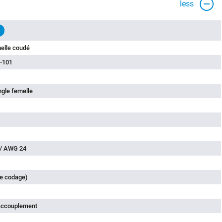
less
elle coudé
-101
ngle femelle
 / AWG 24
de codage)
'accouplement