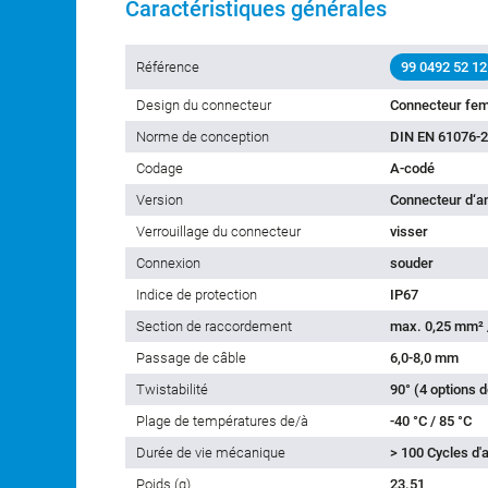
Caractéristiques générales
Référence
99 0492 52 12
Design du connecteur
Connecteur fem
Norme de conception
DIN EN 61076-2
Codage
A-codé
Version
Connecteur d‘a
Verrouillage du connecteur
visser
Connexion
souder
Indice de protection
IP67
Section de raccordement
max. 0,25 mm²
Passage de câble
6,0-8,0 mm
Twistabilité
90° (4 options 
Plage de températures de/à
-40 °C / 85 °C
Durée de vie mécanique
> 100 Cycles d
Poids (g)
23.51