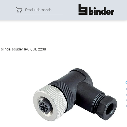
Produitdemande
montre tout
blindé, souder, IP67, UL 2238
0