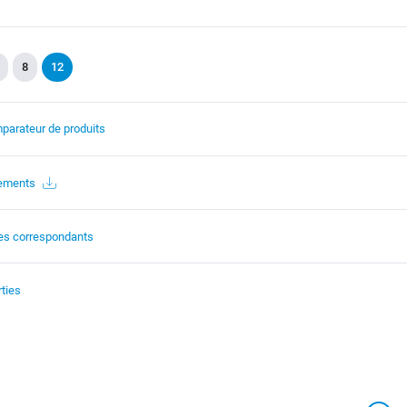
8
12
parateur de produits
gements
es correspondants
ties