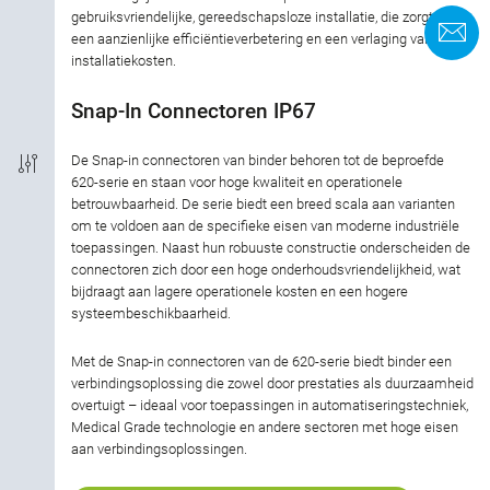
gebruiksvriendelijke, gereedschapsloze installatie, die zorgt voor
C
een aanzienlijke efficiëntieverbetering en een verlaging van de
Aansluiting
installatiekosten.
EMC
Snap-In Connectoren IP67
De Snap-in connectoren van binder behoren tot de beproefde
Beschermingsgraad
620-serie en staan voor hoge kwaliteit en operationele
betrouwbaarheid. De serie biedt een breed scala aan varianten
Materiaal van de behuizing
om te voldoen aan de specifieke eisen van moderne industriële
toepassingen. Naast hun robuuste constructie onderscheiden de
connectoren zich door een hoge onderhoudsvriendelijkheid, wat
Toestemming
bijdraagt aan lagere operationele kosten en een hogere
systeembeschikbaarheid.
Nominale stroom
Met de Snap-in connectoren van de 620-serie biedt binder een
verbindingsoplossing die zowel door prestaties als duurzaamheid
Nominale spanning
overtuigt – ideaal voor toepassingen in automatiseringstechniek,
Medical Grade technologie en andere sectoren met hoge eisen
Vergrendelingsmateriaal
aan verbindingsoplossingen.