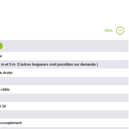
less
le
 m et 5 m. D'autres longueurs sont possibles sur demande.)
e droite
 câble
G 26
'accouplement