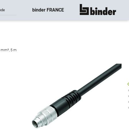
binder FRANCE
nde
montre tout
14 mm², 5 m