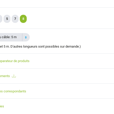
5
7
8
 câble: 5 m
et 5 m. D'autres longueurs sont possibles sur demande.)
parateur de produits
gements
es correspondants
ies