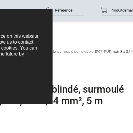
Référence
Produitdema
necteur mâle, Contacts: 8, blindé, surmoulé sur le câble, IP67, PUR, noir, 8 x 0,
ontacts: 8, blindé, surmoulé
, noir, 8 x 0,14 mm², 5 m