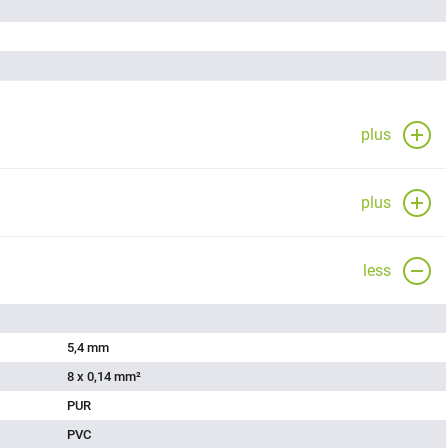
plus
plus
less
5,4 mm
8 x 0,14 mm²
PUR
PVC