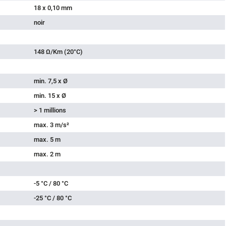
18 x 0,10 mm
noir
148 Ω/Km (20°C)
min. 7,5 x Ø
min. 15 x Ø
> 1 millions
max. 3 m/s²
max. 5 m
max. 2 m
-5 °C / 80 °C
-25 °C / 80 °C