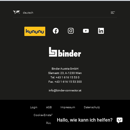
deutsch
kununu
Facebook
Instagram
YouTube
LinkedIn
Binder Austria GmbH
Slamastr. 23, A-1230 Wien
Tel.
+43 1 616 15 53 0
Fax. +43 1 616 15 53 300
info@binder-connector.at
Login
AGB
Impressum
Datenschutz
Cookie-Einstellungen
Hinweisgebersystem
Hallo, wie kann ich helfen?
Rücknahme von Altprodukten