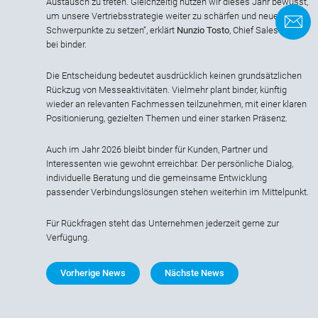
Austausch zu treten. Gleichzeitig nutzen wir dieses Jahr bewusst,
um unsere Vertriebsstrategie weiter zu schärfen und neue
K
Schwerpunkte zu setzen“, erklärt
Nunzio Tosto
, Chief Sales Officer
bei binder.
Die Entscheidung bedeutet ausdrücklich keinen grundsätzlichen
Rückzug von Messeaktivitäten. Vielmehr plant binder, künftig
wieder an relevanten Fachmessen teilzunehmen, mit einer klaren
Positionierung, gezielten Themen und einer starken Präsenz.
Auch im Jahr 2026 bleibt binder für Kunden, Partner und
Interessenten wie gewohnt erreichbar. Der persönliche Dialog,
individuelle Beratung und die gemeinsame Entwicklung
passender Verbindungslösungen stehen weiterhin im Mittelpunkt.
Für Rückfragen steht das Unternehmen jederzeit gerne zur
Verfügung.
Vorherige News
Nächste News