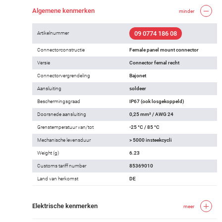
Algemene kenmerken
minder
09 0774 186 08
Artikelnummer
Connectorconstructie
Female panel mount connector
Versie
Connector femal recht
Connectorvergrendeling
Bajonet
Aansluiting
soldeer
Beschermingsgraad
IP67 (ook losgekoppeld)
Doorsnede aansluiting
0,25 mm² / AWG 24
Grenstemperatuur van/tot
-25 °C / 85 °C
Mechanische levensduur
> 5000 insteekcycli
Weight (g)
6.23
Customs tariff number
85369010
Land van herkomst
DE
Elektrische kenmerken
meer