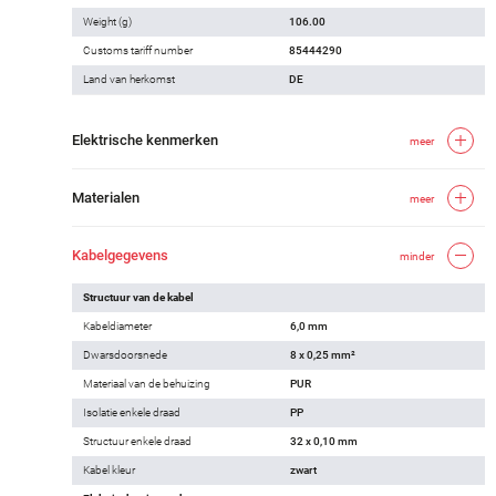
Weight (g)
106.00
Customs tariff number
85444290
Land van herkomst
DE
Elektrische kenmerken
meer
Materialen
meer
Kabelgegevens
minder
Structuur van de kabel
Kabeldiameter
6,0 mm
Dwarsdoorsnede
8 x 0,25 mm²
Materiaal van de behuizing
PUR
Isolatie enkele draad
PP
Structuur enkele draad
32 x 0,10 mm
Kabel kleur
zwart