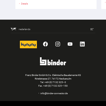
Details
nederlands
kununu
Facebook
Instagram
YouTube
LinkedIn
Franz Binder GmbH & Co. Elektrische Bauelemente KG
Rötelstrasse 27, 74172 Neckarsulm
Tel.
+49 (0) 7132 325–0
Fax. +49 (0) 7132 325–150
info@binder-connector.de