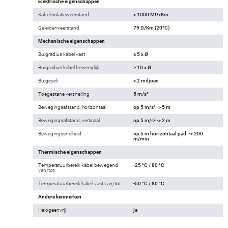
Elektrische eigenschappen
Kabelisolatieweerstand
> 1000 MΩxKm
Geleiderweerstand
79 Ω/Km (20°C)
Mechanische eigenschappen
Buigradius kabel vast
≥ 5 x Ø
Buigradius kabel beweeglijk
≥ 10 x Ø
Buigcycli
> 2 miljoen
Toegestane versnelling
5 m/s²
Bewegingsafstand, horizontaal
op 5 m/s² -> 5 m
Bewegingsafstand, verticaal
op 5 m/s² -> 2 m
Bewegingssnelheid
op 5 m horizontaal pad. -> 200
m/min
Thermische eigenschappen
Temperatuurbereik kabel bewegend
-25 °C / 80 °C
van/tot
Temperatuurbereik kabel vast van/tot
-50 °C / 80 °C
Andere kenmerken
Halogeenvrij
ja