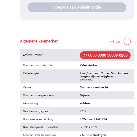
Voeg toe aan winkelmandje
Algemene kenmerken
minder
77 6065 0000 50008-0200
Artikelnummer
Connectorconstructie
Kabelstekker
Kabellengte
2 m (Standaard 2 m en 5 m. Andere
lengtes zijn verkrijgbaar op
aanvraag).
Versie
Connector mal recht
Connectorvergrendeling
Bajonet
Aansluiting
soldeer
Beschermingsgraad
IP67
Doorsnede aansluiting
0,25 mm² / AWG 24
Grenstemperatuur van/tot
-25 °C / 85 °C
Mechanische levensduur
> 5000 insteekcycli