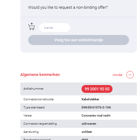
Would you like to request a non-binding offer?
Voeg toe aan winkelmandje
Algemene kenmerken
minder
99 2001 92 02
Artikelnummer
Connectorconstructie
Kabelstekker
Type standaard
DIN EN 61076-2-106
Versie
Connector mal recht
Connectorvergrendeling
schroeven
Aansluiting
soldeer
Beschermingsgraad
IP40