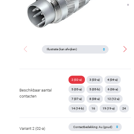
2 (02-a)
3 (03-a)
4 (04-a)
5 (05-a)
5 (05-b)
6 (06-a)
Beschikbaar aantal
contacten
7 (07-a)
8 (08-a)
12 (12-a)
14 (14-b)
16
19 (19-a)
24
Variant 2 (02-a)