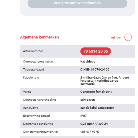
Voeg toe aan winkelmandje
Algemene kenmerken
minder
79 6014 20 05
Artikelnummer
Connectorconstructie
Kabeldoos
Type standaard
DIN EN 61076-2-106
Kabellengte
2 m (Standaard 2 m en 5 m. Andere
lengtes zijn verkrijgbaar op
aanvraag).
Versie
Connector femal recht
Connectorvergrendeling
schroeven
Aansluiting
aan de kabel aangegoten
Beschermingsgraad
IP67
Doorsnede aansluiting
0,25 mm² / AWG 24
Grenstemperatuur van/tot
-25 °C / 70 °C