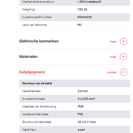
Mechanische levensduur
> 500 insteekcycli
Weight (g)
100.20
Customs tariff number
85444290
Land van herkomst
HU
Elektrische kenmerken
meer
Materialen
meer
Kabelgegevens
minder
Structuur van de kabel
Kabeldiameter
5,0 mm
Dwarsdoorsnede
5 x 0,25 mm²
Materiaal van de behuizing
PUR
Isolatie enkele draad
PVC
Structuur enkele draad
32 x 0,11 mm
Kabel kleur
zwart