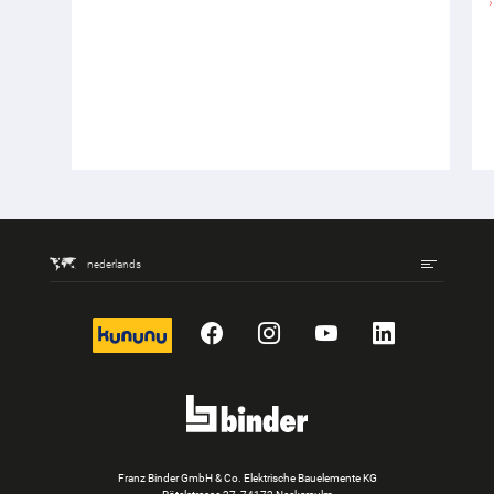
nederlands
kununu
Facebook
Instagram
YouTube
LinkedIn
Franz Binder GmbH & Co. Elektrische Bauelemente KG