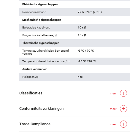
Elektrische eigenschappen
Geleiderweerstand
77.5 Ω/Km (20°C)
Mechanische eigenschappen
Buigradius kabel vast
10 x Ø
Buigradius kabel beweeglijk
15 x Ø
Thermische eigenschappen
Temperatuurbereik kabel bewegend
-5 °C / 70 °C
van/tot
Temperatuurbereik kabel vast van/tot
-25 °C / 70 °C
Andere kenmerken
Halogeenvrij
nee
Classificaties
meer
Conformiteitsverklaringen
meer
Trade-Compliance
meer