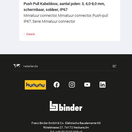
Push Pull Kabeldoos, aantal polen: 3, 4,0-8,0 mm,
schermbaar, soldeer, IP67
Miniatuur connector, Miniatuur connector, Push-pull
IP67, Serie Miniatuur connector
Details
nederlands
kununu
Facebook
Instagram
YouTube
LinkedIn
Franz Binder GmbH & Co. Elektrische Bauelemente KG
Rötelstrasse 27, 74172 Neckarsulm
Tel.
+49 (0) 7132 325–0