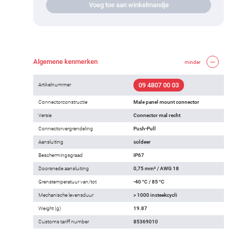
Voeg toe aan winkelmandje
Algemene kenmerken
minder
09 4807 00 03
Artikelnummer
Connectorconstructie
Male panel mount connector
Versie
Connector mal recht
Connectorvergrendeling
Push-Pull
Aansluiting
soldeer
Beschermingsgraad
IP67
Doorsnede aansluiting
0,75 mm² / AWG 18
Grenstemperatuur van/tot
-40 °C / 85 °C
Mechanische levensduur
> 1000 insteekcycli
Weight (g)
19.87
Customs tariff number
85369010