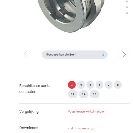
3
4
5
6
7
8
Beschikbaar aantal
contacten
12
14
19
Vergelijking
Voeg toe aan winkelmandje
Downloads
4 Downloads