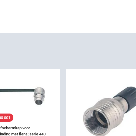
00 001
 afschermkap voor
inding met flens; serie 440