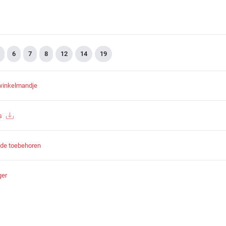
6
7
8
12
14
19
winkelmandje
s
nde toebehoren
ger