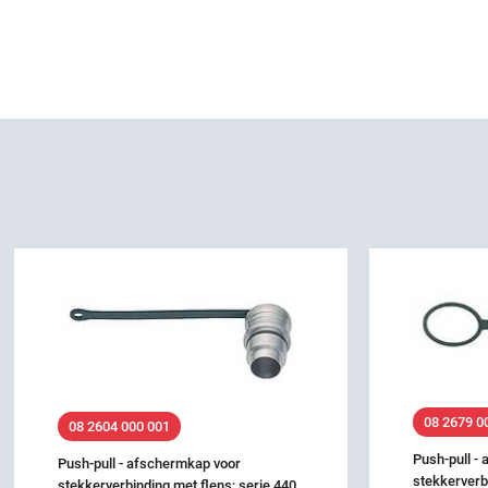
08 2679 0
08 2604 000 001
Push-pull -
Push-pull - afschermkap voor
stekkerverb
stekkerverbinding met flens; serie 440