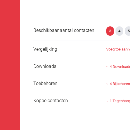
Beschikbaar aantal contacten
3
4
5
Vergelijking
Voeg toe aan 
Downloads
4 Download
Toebehoren
4 Bijbehore
Koppelcontacten
1 Tegenhan