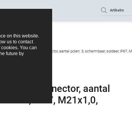
Artikelnr.
ull Female panel mount connector, aantal polen: 3, schermbaar, soldeer, IP67, M
l mount connector, aantal
soldeer, IP67, M21x1,0,