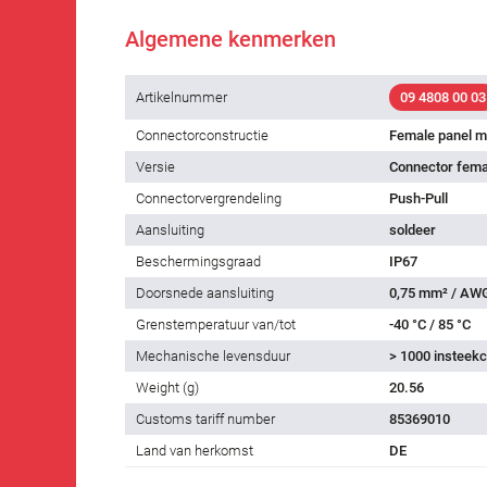
Algemene kenmerken
Artikelnummer
09 4808 00 03
Connectorconstructie
Female panel m
Versie
Connector fema
Connectorvergrendeling
Push-Pull
Aansluiting
soldeer
Beschermingsgraad
IP67
Doorsnede aansluiting
0,75 mm² / AW
Grenstemperatuur van/tot
-40 °C / 85 °C
Mechanische levensduur
> 1000 insteekc
Weight (g)
20.56
Customs tariff number
85369010
Land van herkomst
DE