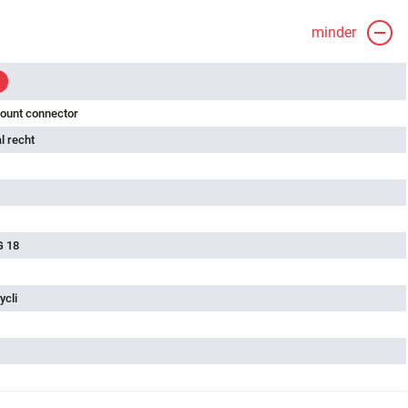
minder
ount connector
l recht
G 18
ycli