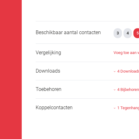
Beschikbaar aantal contacten
3
4
5
Vergelijking
Voeg toe aan 
Downloads
4 Download
Toebehoren
4 Bijbehore
Koppelcontacten
1 Tegenhan