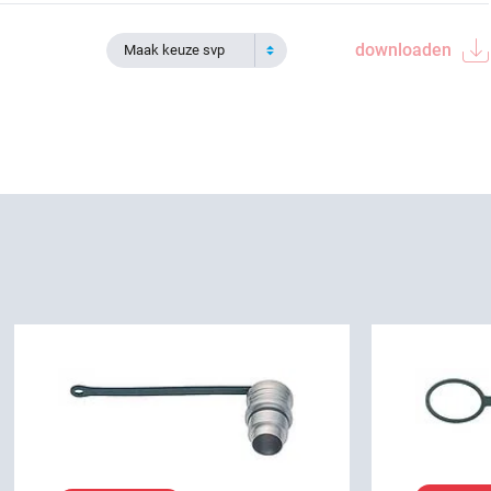
downloaden
Maak keuze svp