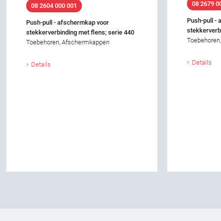
08 2679 0
08 2604 000 001
Push-pull -
Push-pull - afschermkap voor
stekkerverb
stekkerverbinding met flens; serie 440
Toebehoren
Toebehoren, Afschermkappen
Details
Details