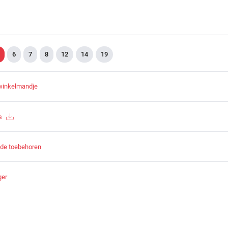
6
7
8
12
14
19
winkelmandje
s
nde toebehoren
ger