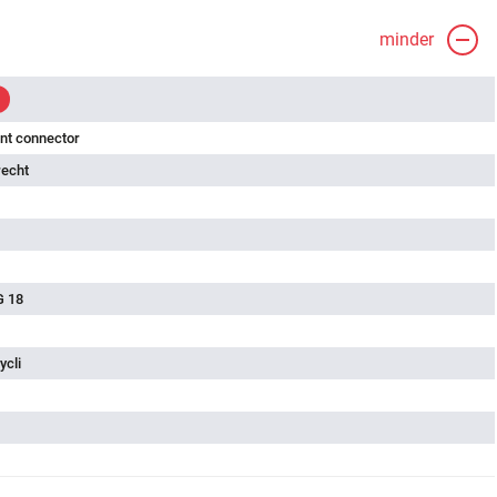
minder
nt connector
recht
G 18
ycli