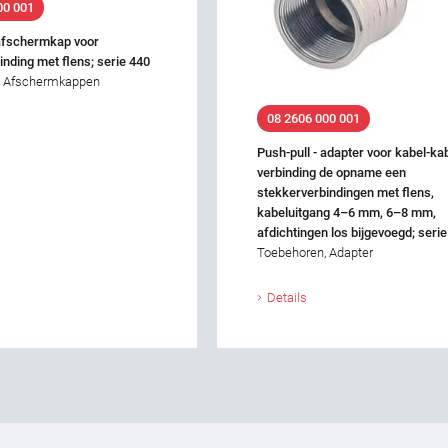
00 001
 afschermkap voor
inding met flens; serie 440
, Afschermkappen
08 2606 000 001
Push-pull - adapter voor kabel-ka
verbinding de opname een
stekkerverbindingen met flens,
kabeluitgang 4–6 mm, 6–8 mm,
afdichtingen los bijgevoegd; seri
Toebehoren, Adapter
Details