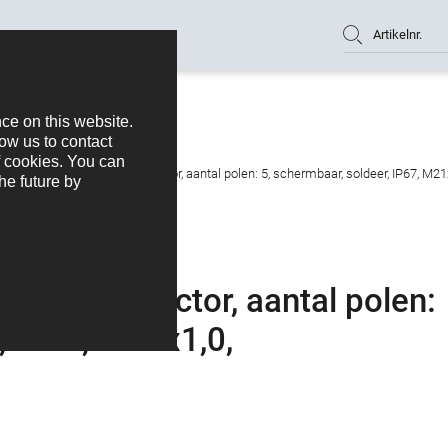
Artikelnr.
ull Male panel mount connector, aantal polen: 5, schermbaar, soldeer, IP67, M
ount connector, aantal polen:
, IP67, M21x1,0,