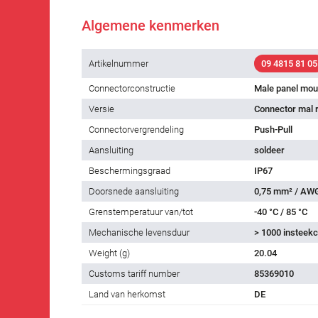
Algemene kenmerken
Artikelnummer
09 4815 81 05
Connectorconstructie
Male panel mou
Versie
Connector mal 
Connectorvergrendeling
Push-Pull
Aansluiting
soldeer
Beschermingsgraad
IP67
Doorsnede aansluiting
0,75 mm² / AW
Grenstemperatuur van/tot
-40 °C / 85 °C
Mechanische levensduur
> 1000 insteekc
Weight (g)
20.04
Customs tariff number
85369010
Land van herkomst
DE