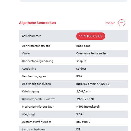
Algemene kenmerken
minder
99 9106 03 03
Artikelnummer
Connectorconstructie
Kabeldoos
Versie
Connector femal recht
Connectorvergrendeling
snap-in
Aansluiting
soldeer
Beschermingsgraad
IP67
Doorsnede aansluiting
max. 0,75 mm² / AWG 18
Kabeluitgang
2,5-4,0 mm
Grenstemperatuur van/tot
-25 °C / 85 °C
Mechanische levensduur
> 500 insteekcycli
Weight (g)
9.34
Customs tariff number
85369010
Land van herkomst
DE