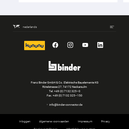
nederlands
kununu
Facebook
Instagram
YouTube
LinkedIn
Franz Binder GmbH & Co. Elektrische Bauelemente KG
Rötelstrasse 27, 74172 Neckarsulm
Tel.
+49 (0) 7132 325–0
Fax. +49 (0) 7132 325–150
info@binder-connector.de
Inloggen
Algemene voorwaarden
Impressum
Privacy