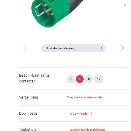
Beschikbaar aantal
3
5
8
12
contacten
Vergelijking
Voeg toe aan winkelmandje
Downloads
8 Downloads
Toebehoren
2 Bijbehorende toebehoren