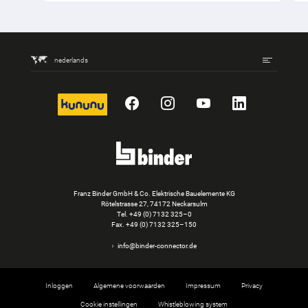
nederlands
kununu
Facebook
Instagram
YouTube
LinkedIn
Franz Binder GmbH & Co. Elektrische Bauelemente KG
Rötelstrasse 27, 74172 Neckarsulm
Tel.
+49 (0) 7132 325–0
Fax. +49 (0) 7132 325–150
info@binder-connector.de
Inloggen
Algemene voorwaarden
Impressum
Privacy
Cookie instellingen
Whistleblowing system