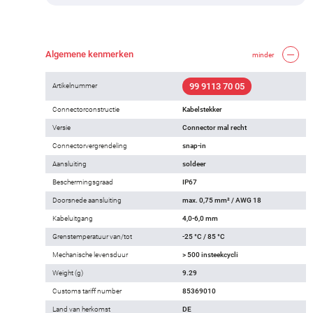
Algemene kenmerken
minder
99 9113 70 05
Artikelnummer
Connectorconstructie
Kabelstekker
Versie
Connector mal recht
Connectorvergrendeling
snap-in
Aansluiting
soldeer
Beschermingsgraad
IP67
Doorsnede aansluiting
max. 0,75 mm² / AWG 18
Kabeluitgang
4,0-6,0 mm
Grenstemperatuur van/tot
-25 °C / 85 °C
Mechanische levensduur
> 500 insteekcycli
Weight (g)
9.29
Customs tariff number
85369010
Land van herkomst
DE