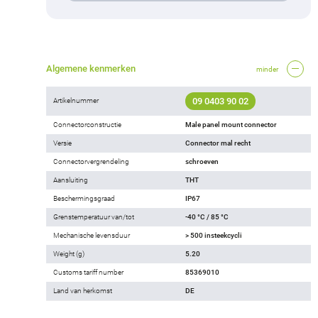
Algemene kenmerken
minder
09 0403 90 02
Artikelnummer
Connectorconstructie
Male panel mount connector
Versie
Connector mal recht
Connectorvergrendeling
schroeven
Aansluiting
THT
Beschermingsgraad
IP67
Grenstemperatuur van/tot
-40 °C / 85 °C
Mechanische levensduur
> 500 insteekcycli
Weight (g)
5.20
Customs tariff number
85369010
Land van herkomst
DE