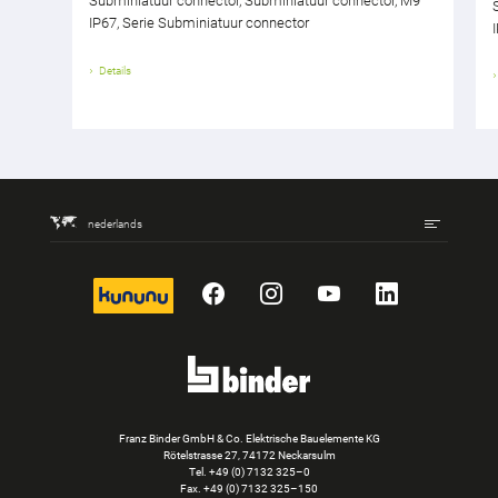
Subminiatuur connector, Subminiatuur connector, M9
IP67, Serie Subminiatuur connector
Details
nederlands
kununu
Facebook
Instagram
YouTube
LinkedIn
Franz Binder GmbH & Co. Elektrische Bauelemente KG
Rötelstrasse 27, 74172 Neckarsulm
Tel.
+49 (0) 7132 325–0
Fax. +49 (0) 7132 325–150