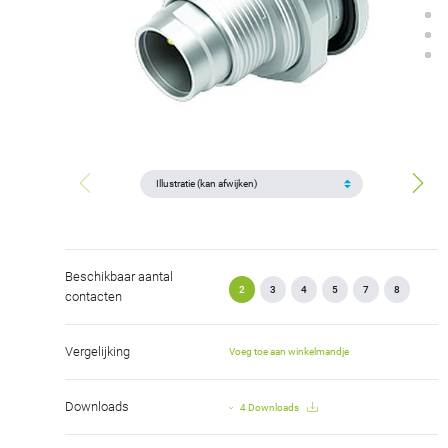
Beschikbaar aantal
2
3
4
5
7
8
contacten
Vergelijking
Voeg toe aan winkelmandje
Downloads
4 Downloads