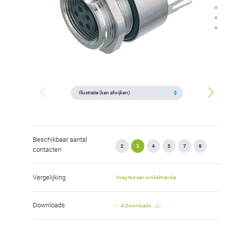
Beschikbaar aantal
2
3
4
5
7
8
contacten
Vergelijking
Voeg toe aan winkelmandje
Downloads
4 Downloads