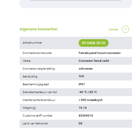
Algemene kenmerken
minder
09 0408 35 03
Artikelnummer
Connectorconstructie
Female panel mount connector
Versie
Connector femal recht
Connectorvergrendeling
schroeven
Aansluiting
THT
Beschermingsgraad
IP67
Grenstemperatuur van/tot
-40 °C / 85 °C
Mechanische levensduur
> 500 insteekcycli
Weight (g)
10.16
Customs tariff number
85369010
Land van herkomst
DE