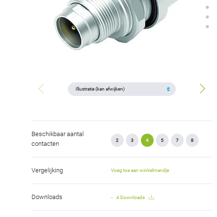
Beschikbaar aantal
2
3
4
5
7
8
contacten
Vergelijking
Voeg toe aan winkelmandje
Downloads
4 Downloads