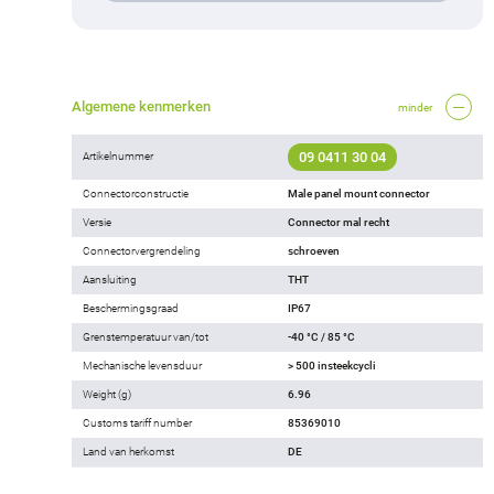
Algemene kenmerken
minder
09 0411 30 04
Artikelnummer
Connectorconstructie
Male panel mount connector
Versie
Connector mal recht
Connectorvergrendeling
schroeven
Aansluiting
THT
Beschermingsgraad
IP67
Grenstemperatuur van/tot
-40 °C / 85 °C
Mechanische levensduur
> 500 insteekcycli
Weight (g)
6.96
Customs tariff number
85369010
Land van herkomst
DE