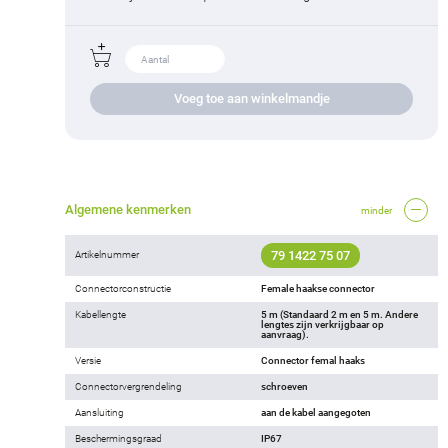
Voeg toe aan winkelmandje
Algemene kenmerken
minder
79 1422 75 07
Artikelnummer
Connectorconstructie
Female haakse connector
Kabellengte
5 m (Standaard 2 m en 5 m. Andere
lengtes zijn verkrijgbaar op
aanvraag).
Versie
Connector femal haaks
Connectorvergrendeling
schroeven
Aansluiting
aan de kabel aangegoten
Beschermingsgraad
IP67