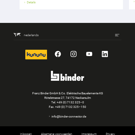
Details
nederlands
kununu
Facebook
Instagram
YouTube
LinkedIn
Franz Binder GmbH & Co. Elektrische Bauelemente KG
Rötelstrasse 27, 74172 Neckarsulm
Tel.
+49 (0) 7132 325–0
Fax. +49 (0) 7132 325–150
info@binder-connector.de
Inloggen
Algemene voorwaarden
Impressum
Privacy