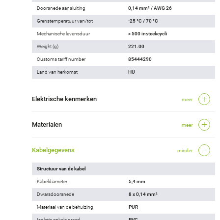
Doorsnede aansluiting
0,14 mm² / AWG 26
Grenstemperatuur van/tot
-25 °C / 70 °C
Mechanische levensduur
> 500 insteekcycli
Weight (g)
221.00
Customs tariff number
85444290
Land van herkomst
HU
Elektrische kenmerken
meer
Materialen
meer
Kabelgegevens
minder
Structuur van de kabel
Kabeldiameter
5,4 mm
Dwarsdoorsnede
8 x 0,14 mm²
Materiaal van de behuizing
PUR
Isolatie enkele draad
PVC