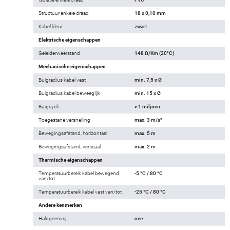
Structuur enkele draad
18 x 0,10 mm
Kabel kleur
zwart
Elektrische eigenschappen
Geleiderweerstand
148 Ω/Km (20°C)
Mechanische eigenschappen
Buigradius kabel vast
min. 7,5 x Ø
Buigradius kabel beweeglijk
min. 15 x Ø
Buigcycli
> 1 miljoen
Toegestane versnelling
max. 3 m/s²
Bewegingsafstand, horizontaal
max. 5 m
Bewegingsafstand, verticaal
max. 2 m
Thermische eigenschappen
Temperatuurbereik kabel bewegend
-5 °C / 80 °C
van/tot
Temperatuurbereik kabel vast van/tot
-25 °C / 80 °C
Andere kenmerken
Halogeenvrij
nee