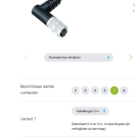
Beschikbaar aantal
2
3
4
5
7
8
contacten
Variant 7
(Standaard 2 m en 5 m. Andere lengtes zijn
verkrijgbaar op aanvraag).