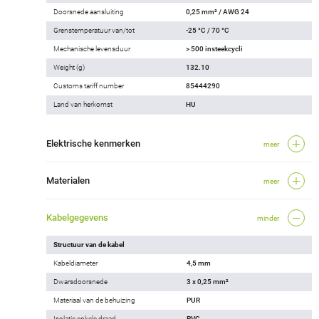
Doorsnede aansluiting
0,25 mm² / AWG 24
Grenstemperatuur van/tot
-25 °C / 70 °C
Mechanische levensduur
> 500 insteekcycli
Weight (g)
132.10
Customs tariff number
85444290
Land van herkomst
HU
Elektrische kenmerken
meer
Materialen
meer
Kabelgegevens
minder
Structuur van de kabel
Kabeldiameter
4,5 mm
Dwarsdoorsnede
3 x 0,25 mm²
Materiaal van de behuizing
PUR
Isolatie enkele draad
PVC