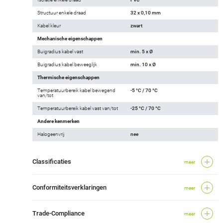
Structuur enkele draad
32 x 0,10 mm
Kabel kleur
zwart
Mechanische eigenschappen
Buigradius kabel vast
min. 5 x Ø
Buigradius kabel beweeglijk
min. 10 x Ø
Thermische eigenschappen
Temperatuurbereik kabel bewegend
-5 °C / 70 °C
van/tot
Temperatuurbereik kabel vast van/tot
-25 °C / 70 °C
Andere kenmerken
Halogeenvrij
nee
Classificaties
meer
Conformiteitsverklaringen
meer
Trade-Compliance
meer