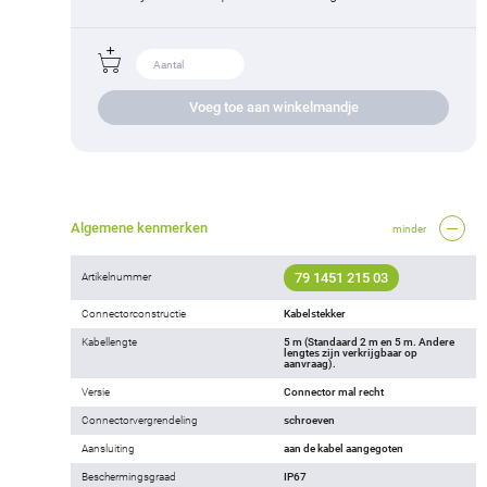
Voeg toe aan winkelmandje
Algemene kenmerken
minder
79 1451 215 03
Artikelnummer
Connectorconstructie
Kabelstekker
Kabellengte
5 m (Standaard 2 m en 5 m. Andere
lengtes zijn verkrijgbaar op
aanvraag).
Versie
Connector mal recht
Connectorvergrendeling
schroeven
Aansluiting
aan de kabel aangegoten
Beschermingsgraad
IP67