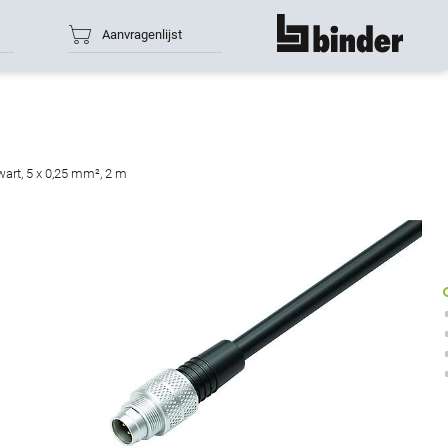
Aanvragenlijst
toon alles
wart, 5 x 0,25 mm², 2 m