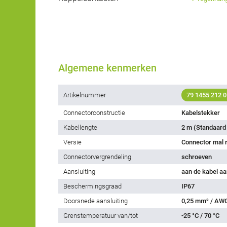
Algemene kenmerken
Artikelnummer
79 1455 212 0
Connectorconstructie
Kabelstekker
Kabellengte
2 m (Standaard 
Versie
Connector mal 
Connectorvergrendeling
schroeven
Aansluiting
aan de kabel a
Beschermingsgraad
IP67
Doorsnede aansluiting
0,25 mm² / AW
Grenstemperatuur van/tot
-25 °C / 70 °C