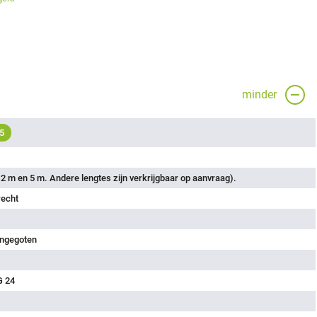
minder
5
2 m en 5 m. Andere lengtes zijn verkrijgbaar op aanvraag).
recht
angegoten
G 24