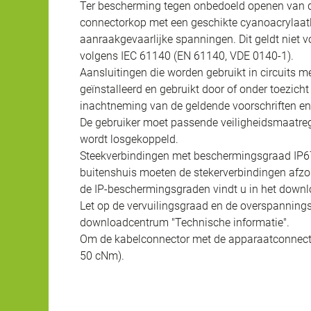
Ter bescherming tegen onbedoeld openen van d
connectorkop met een geschikte cyanoacrylaatli
aanraakgevaarlijke spanningen. Dit geldt niet v
volgens IEC 61140 (EN 61140, VDE 0140-1).
Aansluitingen die worden gebruikt in circuits
geïnstalleerd en gebruikt door of onder toezich
inachtneming van de geldende voorschriften e
De gebruiker moet passende veiligheidsmaatreg
wordt losgekoppeld.
Steekverbindingen met beschermingsgraad IP67 e
buitenshuis moeten de stekerverbindingen afzo
de IP-beschermingsgraden vindt u in het downl
Let op de vervuilingsgraad en de overspannings
downloadcentrum "Technische informatie".
Om de kabelconnector met de apparaatconnecto
50 cNm).