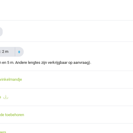
: 2 m
 en 5 m. Andere lengtes zijn verkrijgbaar op aanvraag).
winkelmandje
s
nde toebehoren
gers