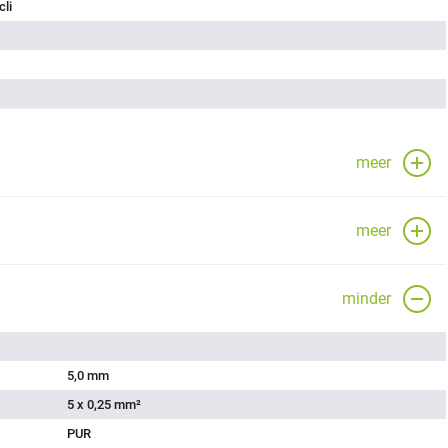
cli
meer
meer
minder
5,0 mm
5 x 0,25 mm²
PUR