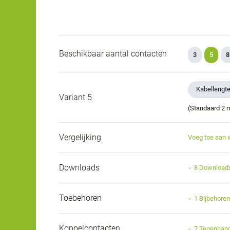
Beschikbaar aantal contacten
3
5
8
Kabellengte
Variant 5
(Standaard 2 m
Vergelijking
Voeg toe aan 
Downloads
8 Download
Toebehoren
1 Bijbehore
Koppelcontacten
7 Tegenhan