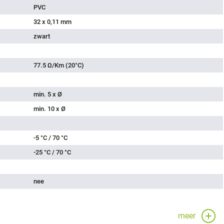
PVC
32 x 0,11 mm
zwart
77.5 Ω/Km (20°C)
min. 5 x Ø
min. 10 x Ø
-5 °C / 70 °C
-25 °C / 70 °C
nee
meer