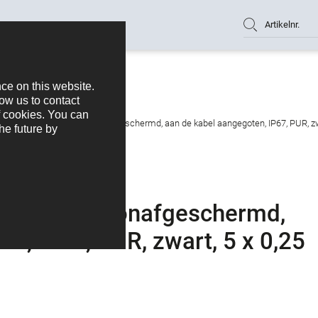
Artikelnr.
stekker, aantal polen: 5, onafgeschermd, aan de kabel aangegoten, IP67, PUR, z
al polen: 5, onafgeschermd,
n, IP67, PUR, zwart, 5 x 0,25