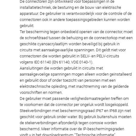
De connectoren zijn ontwikkeld voor toepassingen in de
installatietechniek, de besturing en de bouw van elektrische
apparatuur. De gebruiker is verantwoordelijk voor de controle of de
connectoren ook in andere toepassingsgebieden kunnen worden
gebruikt.
Ter bescherming tegen onbedoeld openen van de connector, moet
de schroefdraad tussen de behuizing en de connectorkop met een
geschikte cyanoacrylaatlijm worden beveiligd bij gebruik in
circuits met aanraakgevaarlijke spanningen. Dit geldt niet voor
connectoren die worden gebruikt in SELV- en PELV-circuits
volgens IEC 61140 (EN 61140, VDE 0140-1).
Aansluitingen die worden gebruikt in circuits met
aanraakgevoelige spanningen mogen alleen worden geïnstalleerd
en gebruikt door of onder toezicht van personen met een
elektrotechnische opleiding, met inachtneming van de geldende
voorschriften en normen.
De gebruiker moet passende veiligheidsmaatregelen treffen om
te voorkomen dat de connector per ongeluk wordt losgekoppeld.
Steekverbindingen met beschermingsgraad IP67 en IP68 zijn niet
geschikt voor gebruik onder water. Bij gebruik buitenshuis moeten
de stekerverbindingen afzonderlijk tegen corrosie worden
beschermd. Meer informatie over de IP-beschermingsgraden
vindt u in het downloadcentrum "Technische informatie".