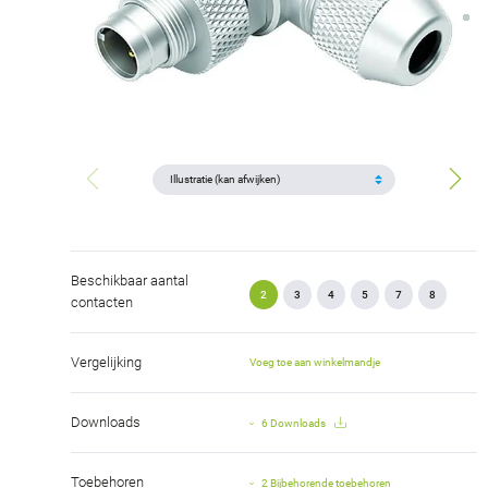
Beschikbaar aantal
2
3
4
5
7
8
contacten
Vergelijking
Voeg toe aan winkelmandje
Downloads
6 Downloads
Toebehoren
2 Bijbehorende toebehoren