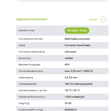
Algemene kenmerken
minder
99 0401 75 02
Artikelnummer
Connectorconstructie
Male haakse connector
Versie
Connector femal haaks
Connectorvergrendeling
schroeven
Aansluiting
soldeer
Beschermingsgraad
IP67
Doorsnede aansluiting
max. 0,25 mm² / AWG 24
Kabeluitgang
3,5-5,0 mm
Verdraaibaarheid
180° (2 coderingsopties)
Grenstemperatuur van/tot
-40 °C / 85 °C
Mechanische levensduur
> 500 insteekcycli
Weight (g)
24.50
Customs tariff number
85369010