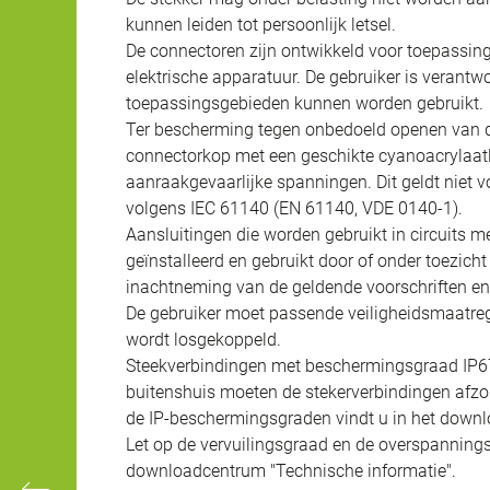
kunnen leiden tot persoonlijk letsel.
De connectoren zijn ontwikkeld voor toepassing
elektrische apparatuur. De gebruiker is verantw
toepassingsgebieden kunnen worden gebruikt.
Ter bescherming tegen onbedoeld openen van d
connectorkop met een geschikte cyanoacrylaatli
aanraakgevaarlijke spanningen. Dit geldt niet v
volgens IEC 61140 (EN 61140, VDE 0140-1).
Aansluitingen die worden gebruikt in circuits
geïnstalleerd en gebruikt door of onder toezich
inachtneming van de geldende voorschriften e
De gebruiker moet passende veiligheidsmaatreg
wordt losgekoppeld.
Steekverbindingen met beschermingsgraad IP67 e
buitenshuis moeten de stekerverbindingen afzo
de IP-beschermingsgraden vindt u in het downl
Let op de vervuilingsgraad en de overspannings
downloadcentrum "Technische informatie".