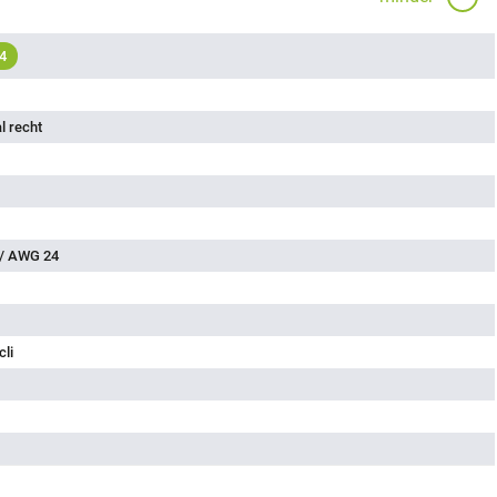
4
l recht
 / AWG 24
cli