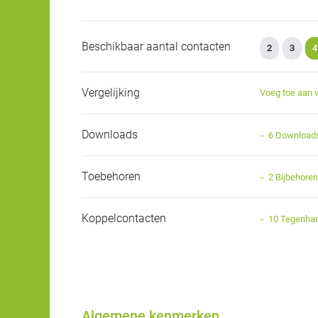
Beschikbaar aantal contacten
2
3
4
Vergelijking
Voeg toe aan 
Downloads
6 Download
Toebehoren
2 Bijbehore
Koppelcontacten
10 Tegenha
Algemene kenmerken