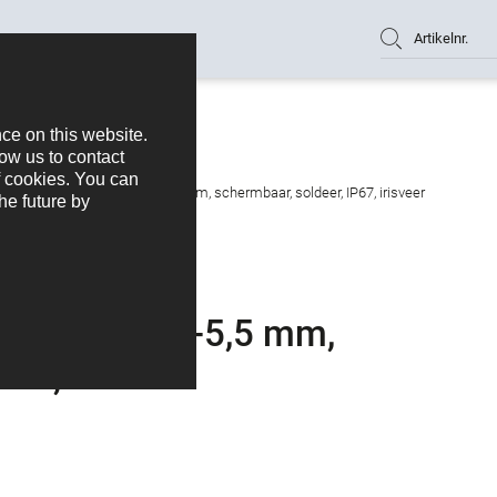
Artikelnr.
doos, aantal polen: 4, 4,0-5,5 mm, schermbaar, soldeer, IP67, irisveer
olen: 4, 4,0-5,5 mm,
67, irisveer