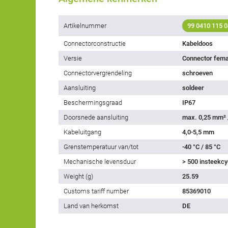
Artikelnummer
99 0410 115 0
Connectorconstructie
Kabeldoos
Versie
Connector fema
Connectorvergrendeling
schroeven
Aansluiting
soldeer
Beschermingsgraad
IP67
Doorsnede aansluiting
max. 0,25 mm²
Kabeluitgang
4,0-5,5 mm
Grenstemperatuur van/tot
-40 °C / 85 °C
Mechanische levensduur
> 500 insteekcy
Weight (g)
25.59
Customs tariff number
85369010
Land van herkomst
DE