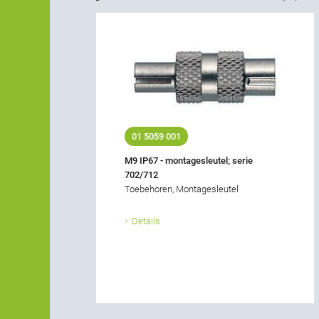
01 5059 001
M9 IP67 - montagesleutel; serie
702/712
Toebehoren, Montagesleutel
Details