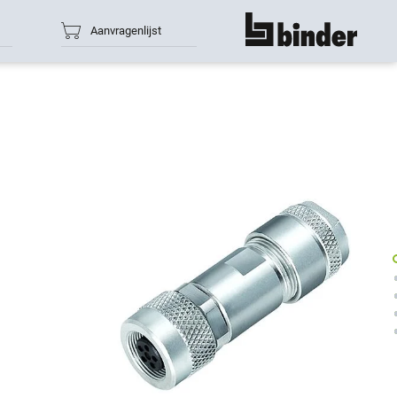
Aanvragenlijst
toon alles