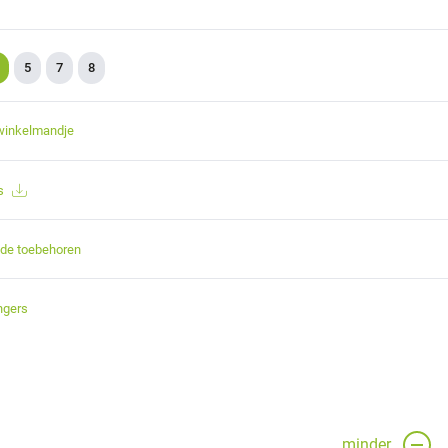
5
7
8
winkelmandje
s
nde toebehoren
ngers
minder