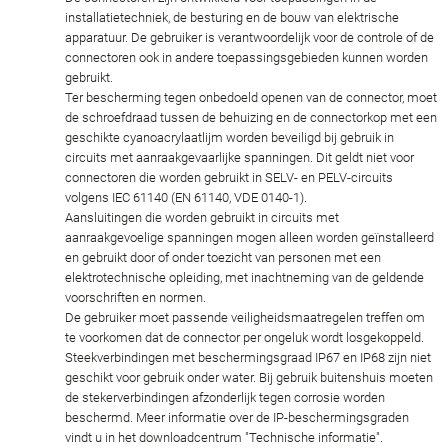
installatietechniek, de besturing en de bouw van elektrische
apparatuur. De gebruiker is verantwoordelijk voor de controle of de
connectoren ook in andere toepassingsgebieden kunnen worden
gebruikt.
Ter bescherming tegen onbedoeld openen van de connector, moet
de schroefdraad tussen de behuizing en de connectorkop met een
geschikte cyanoacrylaatlijm worden beveiligd bij gebruik in
circuits met aanraakgevaarlijke spanningen. Dit geldt niet voor
connectoren die worden gebruikt in SELV- en PELV-circuits
volgens IEC 61140 (EN 61140, VDE 0140-1).
Aansluitingen die worden gebruikt in circuits met
aanraakgevoelige spanningen mogen alleen worden geïnstalleerd
en gebruikt door of onder toezicht van personen met een
elektrotechnische opleiding, met inachtneming van de geldende
voorschriften en normen.
De gebruiker moet passende veiligheidsmaatregelen treffen om
te voorkomen dat de connector per ongeluk wordt losgekoppeld.
Steekverbindingen met beschermingsgraad IP67 en IP68 zijn niet
geschikt voor gebruik onder water. Bij gebruik buitenshuis moeten
de stekerverbindingen afzonderlijk tegen corrosie worden
beschermd. Meer informatie over de IP-beschermingsgraden
vindt u in het downloadcentrum "Technische informatie".