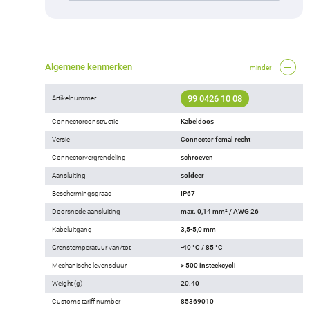
Algemene kenmerken
minder
99 0426 10 08
Artikelnummer
Connectorconstructie
Kabeldoos
Versie
Connector femal recht
Connectorvergrendeling
schroeven
Aansluiting
soldeer
Beschermingsgraad
IP67
Doorsnede aansluiting
max. 0,14 mm² / AWG 26
Kabeluitgang
3,5-5,0 mm
Grenstemperatuur van/tot
-40 °C / 85 °C
Mechanische levensduur
> 500 insteekcycli
Weight (g)
20.40
Customs tariff number
85369010