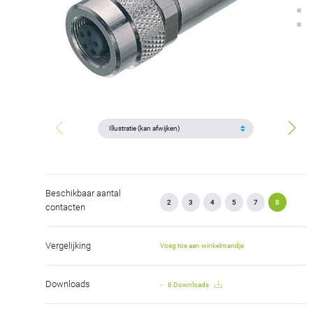
Beschikbaar aantal
2
3
4
5
7
8
contacten
Vergelijking
Voeg toe aan winkelmandje
Downloads
6 Downloads