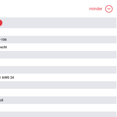
minder
-106
recht
 / AWG 24
cli