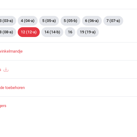
3 (03-a)
4 (04-a)
5 (05-a)
5 (05-b)
6 (06-a)
7 (07-a)
8 (08-a)
12 (12-a)
14 (14-b)
16
19 (19-a)
winkelmandje
s
nde toebehoren
gers