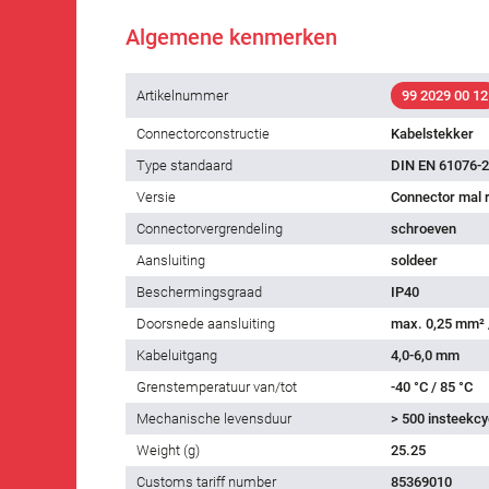
Algemene kenmerken
Artikelnummer
99 2029 00 12
Connectorconstructie
Kabelstekker
Type standaard
DIN EN 61076-2
Versie
Connector mal 
Connectorvergrendeling
schroeven
Aansluiting
soldeer
Beschermingsgraad
IP40
Doorsnede aansluiting
max. 0,25 mm²
Kabeluitgang
4,0-6,0 mm
Grenstemperatuur van/tot
-40 °C / 85 °C
Mechanische levensduur
> 500 insteekcy
Weight (g)
25.25
Customs tariff number
85369010