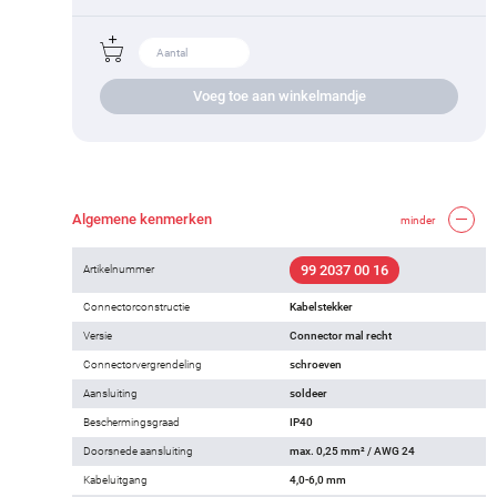
Voeg toe aan winkelmandje
Algemene kenmerken
minder
99 2037 00 16
Artikelnummer
Connectorconstructie
Kabelstekker
Versie
Connector mal recht
Connectorvergrendeling
schroeven
Aansluiting
soldeer
Beschermingsgraad
IP40
Doorsnede aansluiting
max. 0,25 mm² / AWG 24
Kabeluitgang
4,0-6,0 mm