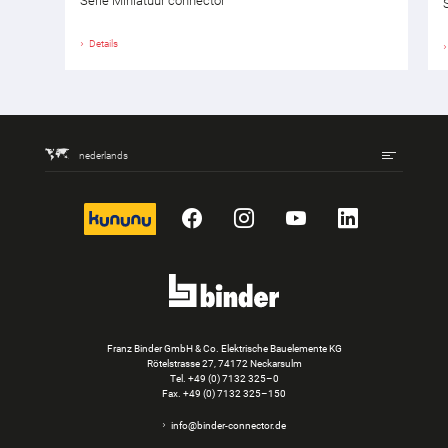
Serie Miniatuur connector
Details
nederlands
kununu
Facebook
Instagram
YouTube
LinkedIn
Franz Binder GmbH & Co. Elektrische Bauelemente KG
Rötelstrasse 27, 74172 Neckarsulm
Tel.
+49 (0) 7132 325–0
Fax. +49 (0) 7132 325–150
info@binder-connector.de