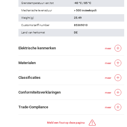
Grenstemperatuur van/tot
-40 °C / 85 °C
Mechanische levensduur
> 500 insteekcycli
Weight (g)
25.49
Customs tariff number
85369010
Land van herkomst
DE
Elektrische kenmerken
meer
Materialen
meer
Classificaties
meer
Conformiteitsverklaringen
meer
Trade-Compliance
meer
Meld een fout op deze pagina