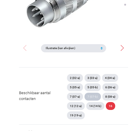
2 (02-a)
3 (03-a)
4 (04-a)
5 (05-a)
5 (05-b)
6 (06-a)
Beschikbaar aantal
7 (07-a)
7 (07-b)
8 (08-a)
contacten
12 (12-a)
14 (14-b)
16
19 (19-a)