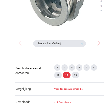
3
4
5
6
7
8
Beschikbaar aantal
contacten
12
14
19
Vergelijking
Voeg toe aan winkelmandje
Downloads
4 Downloads