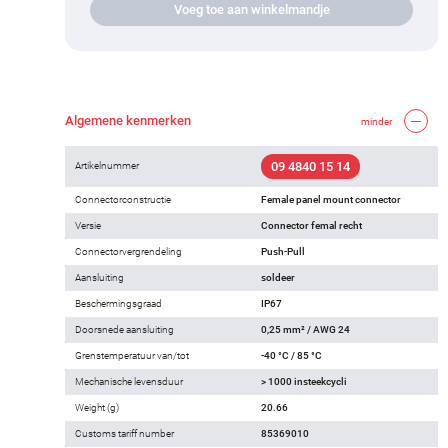
Voeg toe aan winkelmandje
Algemene kenmerken
minder
09 4840 15 14
Artikelnummer
Connectorconstructie
Female panel mount connector
Versie
Connector femal recht
Connectorvergrendeling
Push-Pull
Aansluiting
soldeer
Beschermingsgraad
IP67
Doorsnede aansluiting
0,25 mm² / AWG 24
Grenstemperatuur van/tot
-40 °C / 85 °C
Mechanische levensduur
> 1000 insteekcycli
Weight (g)
20.66
Customs tariff number
85369010