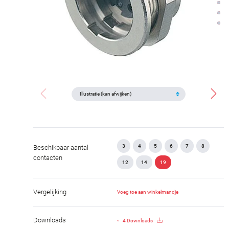
3
4
5
6
7
8
Beschikbaar aantal
contacten
12
14
19
Vergelijking
Voeg toe aan winkelmandje
Downloads
4 Downloads