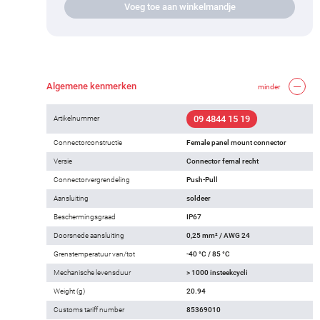
Voeg toe aan winkelmandje
Algemene kenmerken
minder
09 4844 15 19
Artikelnummer
Connectorconstructie
Female panel mount connector
Versie
Connector femal recht
Connectorvergrendeling
Push-Pull
Aansluiting
soldeer
Beschermingsgraad
IP67
Doorsnede aansluiting
0,25 mm² / AWG 24
Grenstemperatuur van/tot
-40 °C / 85 °C
Mechanische levensduur
> 1000 insteekcycli
Weight (g)
20.94
Customs tariff number
85369010