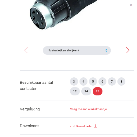
3
4
5
6
7
8
Beschikbaar aantal
contacten
12
14
19
Vergelijking
Voeg toe aan winkelmandje
Downloads
6 Downloads