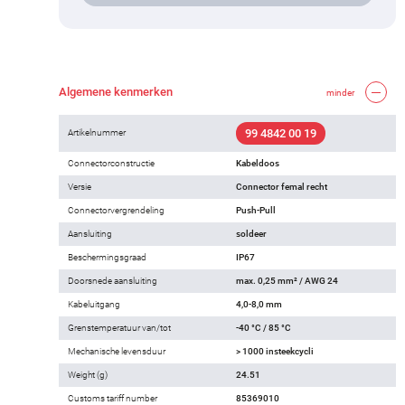
Algemene kenmerken
minder
99 4842 00 19
Artikelnummer
Connectorconstructie
Kabeldoos
Versie
Connector femal recht
Connectorvergrendeling
Push-Pull
Aansluiting
soldeer
Beschermingsgraad
IP67
Doorsnede aansluiting
max. 0,25 mm² / AWG 24
Kabeluitgang
4,0-8,0 mm
Grenstemperatuur van/tot
-40 °C / 85 °C
Mechanische levensduur
> 1000 insteekcycli
Weight (g)
24.51
Customs tariff number
85369010