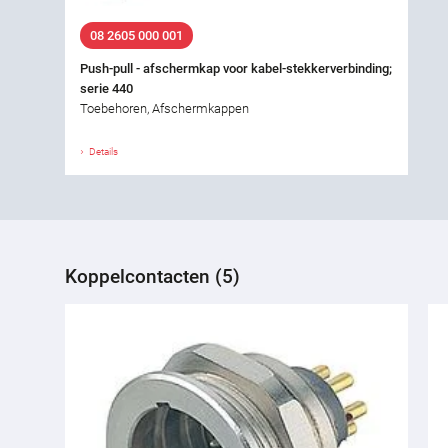
08 2605 000 001
Push-pull - afschermkap voor kabel-stekkerverbinding;
serie 440
Toebehoren, Afschermkappen
Details
Koppelcontacten (5)