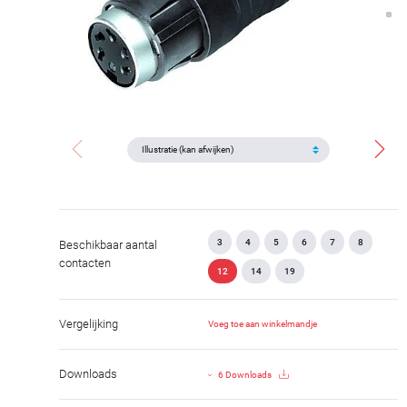
3
4
5
6
7
8
Beschikbaar aantal
contacten
12
14
19
Vergelijking
Voeg toe aan winkelmandje
Downloads
6 Downloads