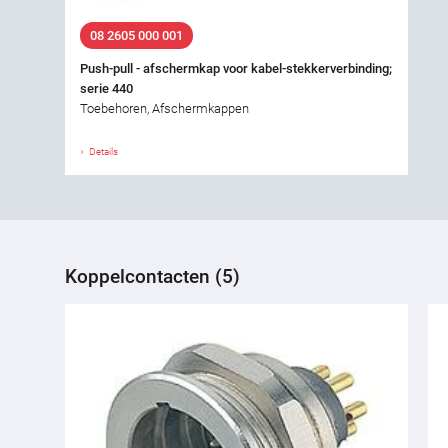
08 2605 000 001
Push-pull - afschermkap voor kabel-stekkerverbinding;
serie 440
Toebehoren, Afschermkappen
Details
Koppelcontacten (5)