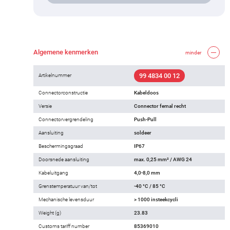
Algemene kenmerken
minder
99 4834 00 12
Artikelnummer
Connectorconstructie
Kabeldoos
Versie
Connector femal recht
Connectorvergrendeling
Push-Pull
Aansluiting
soldeer
Beschermingsgraad
IP67
Doorsnede aansluiting
max. 0,25 mm² / AWG 24
Kabeluitgang
4,0-8,0 mm
Grenstemperatuur van/tot
-40 °C / 85 °C
Mechanische levensduur
> 1000 insteekcycli
Weight (g)
23.83
Customs tariff number
85369010