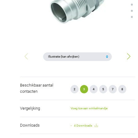
Beschikbaar aantal
2
3
4
5
7
8
contacten
Vergelijking
Voeg toe aan winkelmandje
Downloads
4 Downloads