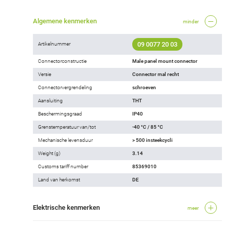
Algemene kenmerken
minder
09 0077 20 03
Artikelnummer
Connectorconstructie
Male panel mount connector
Versie
Connector mal recht
Connectorvergrendeling
schroeven
Aansluiting
THT
Beschermingsgraad
IP40
Grenstemperatuur van/tot
-40 °C / 85 °C
Mechanische levensduur
> 500 insteekcycli
Weight (g)
3.14
Customs tariff number
85369010
Land van herkomst
DE
Elektrische kenmerken
meer