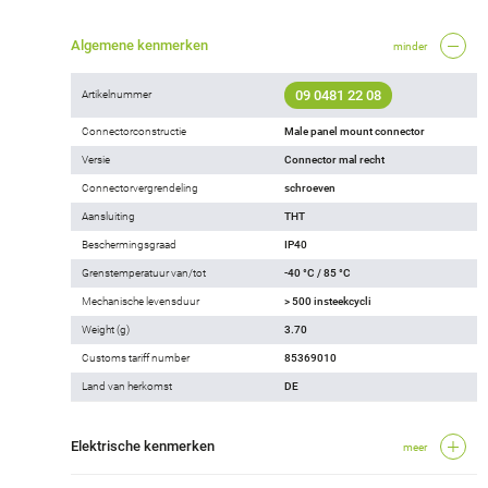
Algemene kenmerken
minder
09 0481 22 08
Artikelnummer
Connectorconstructie
Male panel mount connector
Versie
Connector mal recht
Connectorvergrendeling
schroeven
Aansluiting
THT
Beschermingsgraad
IP40
Grenstemperatuur van/tot
-40 °C / 85 °C
Mechanische levensduur
> 500 insteekcycli
Weight (g)
3.70
Customs tariff number
85369010
Land van herkomst
DE
Elektrische kenmerken
meer