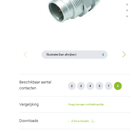
Beschikbaar aantal
2
3
4
5
7
8
contacten
Vergelijking
Voeg toe aan winkelmandje
Downloads
4 Downloads