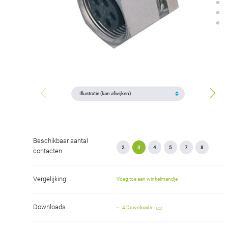
Beschikbaar aantal
2
3
4
5
7
8
contacten
Vergelijking
Voeg toe aan winkelmandje
Downloads
4 Downloads