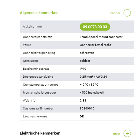
Algemene kenmerken
minder
09 0078 00 03
Artikelnummer
Connectorconstructie
Female panel mount connector
Versie
Connector femal recht
Connectorvergrendeling
schroeven
Aansluiting
soldeer
Beschermingsgraad
IP40
Doorsnede aansluiting
0,25 mm² / AWG 24
Grenstemperatuur van/tot
-40 °C / 85 °C
Mechanische levensduur
> 500 insteekcycli
Weight (g)
2.88
Customs tariff number
85369010
Land van herkomst
DE
Elektrische kenmerken
meer