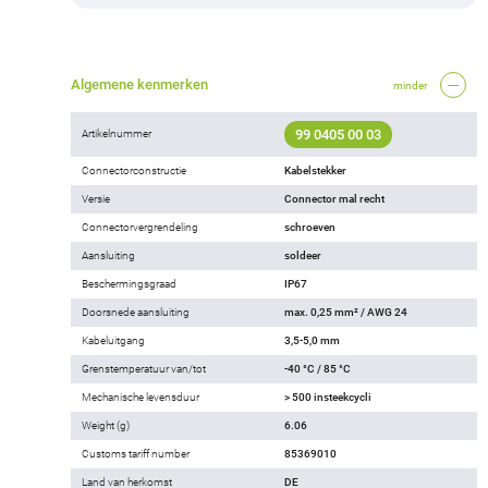
Algemene kenmerken
minder
99 0405 00 03
Artikelnummer
Connectorconstructie
Kabelstekker
Versie
Connector mal recht
Connectorvergrendeling
schroeven
Aansluiting
soldeer
Beschermingsgraad
IP67
Doorsnede aansluiting
max. 0,25 mm² / AWG 24
Kabeluitgang
3,5-5,0 mm
Grenstemperatuur van/tot
-40 °C / 85 °C
Mechanische levensduur
> 500 insteekcycli
Weight (g)
6.06
Customs tariff number
85369010
Land van herkomst
DE