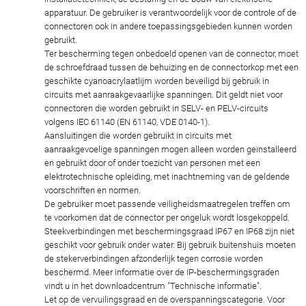
apparatuur. De gebruiker is verantwoordelijk voor de controle of de
connectoren ook in andere toepassingsgebieden kunnen worden
gebruikt.
Ter bescherming tegen onbedoeld openen van de connector, moet
de schroefdraad tussen de behuizing en de connectorkop met een
geschikte cyanoacrylaatlijm worden beveiligd bij gebruik in
circuits met aanraakgevaarlijke spanningen. Dit geldt niet voor
connectoren die worden gebruikt in SELV- en PELV-circuits
volgens IEC 61140 (EN 61140, VDE 0140-1).
Aansluitingen die worden gebruikt in circuits met
aanraakgevoelige spanningen mogen alleen worden geïnstalleerd
en gebruikt door of onder toezicht van personen met een
elektrotechnische opleiding, met inachtneming van de geldende
voorschriften en normen.
De gebruiker moet passende veiligheidsmaatregelen treffen om
te voorkomen dat de connector per ongeluk wordt losgekoppeld.
Steekverbindingen met beschermingsgraad IP67 en IP68 zijn niet
geschikt voor gebruik onder water. Bij gebruik buitenshuis moeten
de stekerverbindingen afzonderlijk tegen corrosie worden
beschermd. Meer informatie over de IP-beschermingsgraden
vindt u in het downloadcentrum "Technische informatie".
Let op de vervuilingsgraad en de overspanningscategorie. Voor