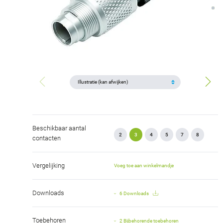
Beschikbaar aantal
2
3
4
5
7
8
contacten
Vergelijking
Voeg toe aan winkelmandje
Downloads
6 Downloads
Toebehoren
2 Bijbehorende toebehoren