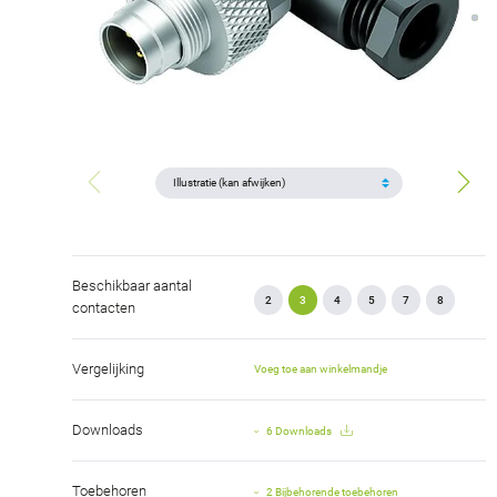
Beschikbaar aantal
2
3
4
5
7
8
contacten
Vergelijking
Voeg toe aan winkelmandje
Downloads
6 Downloads
Toebehoren
2 Bijbehorende toebehoren