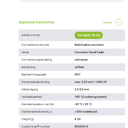
Algemene kenmerken
minder
99 0405 70 03
Artikelnummer
Connectorconstructie
Male haakse connector
Versie
Connector femal haaks
Connectorvergrendeling
schroeven
Aansluiting
soldeer
Beschermingsgraad
IP67
Doorsnede aansluiting
max. 0,25 mm² / AWG 24
Kabeluitgang
3,5-5,0 mm
Verdraaibaarheid
180° (2 coderingsopties)
Grenstemperatuur van/tot
-40 °C / 85 °C
Mechanische levensduur
> 500 insteekcycli
Weight (g)
8.54
Customs tariff number
85369010