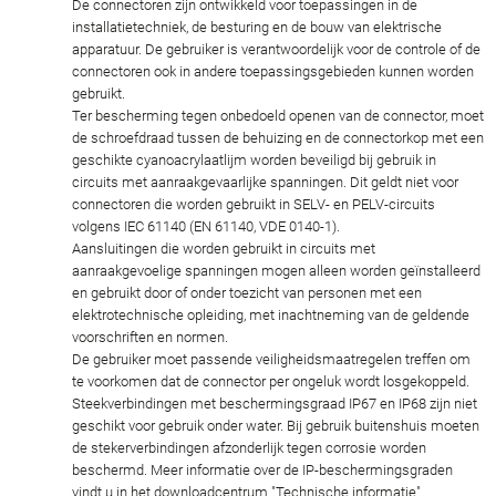
De connectoren zijn ontwikkeld voor toepassingen in de
installatietechniek, de besturing en de bouw van elektrische
apparatuur. De gebruiker is verantwoordelijk voor de controle of de
connectoren ook in andere toepassingsgebieden kunnen worden
gebruikt.
Ter bescherming tegen onbedoeld openen van de connector, moet
de schroefdraad tussen de behuizing en de connectorkop met een
geschikte cyanoacrylaatlijm worden beveiligd bij gebruik in
circuits met aanraakgevaarlijke spanningen. Dit geldt niet voor
connectoren die worden gebruikt in SELV- en PELV-circuits
volgens IEC 61140 (EN 61140, VDE 0140-1).
Aansluitingen die worden gebruikt in circuits met
aanraakgevoelige spanningen mogen alleen worden geïnstalleerd
en gebruikt door of onder toezicht van personen met een
elektrotechnische opleiding, met inachtneming van de geldende
voorschriften en normen.
De gebruiker moet passende veiligheidsmaatregelen treffen om
te voorkomen dat de connector per ongeluk wordt losgekoppeld.
Steekverbindingen met beschermingsgraad IP67 en IP68 zijn niet
geschikt voor gebruik onder water. Bij gebruik buitenshuis moeten
de stekerverbindingen afzonderlijk tegen corrosie worden
beschermd. Meer informatie over de IP-beschermingsgraden
vindt u in het downloadcentrum "Technische informatie".