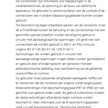
De connectoren zijn ontwikkeld voor toepassingen in de
installatietechniek, de besturing en de bouw van elektrische
apparatuur. De gebruiker is verantwoordelijk voor de controle of de
connectoren ook in andere toepassingsgebieden kunnen worden
gebruikt.
Ter bescherming tegen onbedoeld openen van de connector, moet
de schroefdraad tussen de behuizing en de connectorkop met een
geschikte cyanoacrylaatlijm worden beveiligd bij gebruik in
circuits met aanraakgevaarlijke spanningen. Dit geldt niet voor
connectoren die worden gebruikt in SELV- en PELV-circuits
volgens IEC 61140 (EN 61140, VDE 0140-1).
Aansluitingen die worden gebruikt in circuits met
aanraakgevoelige spanningen mogen alleen worden geïnstalleerd
en gebruikt door of onder toezicht van personen met een
elektrotechnische opleiding, met inachtneming van de geldende
voorschriften en normen.
De gebruiker moet passende veiligheidsmaatregelen treffen om
te voorkomen dat de connector per ongeluk wordt losgekoppeld.
Steekverbindingen met beschermingsgraad IP67 en IP68 zijn niet
geschikt voor gebruik onder water. Bij gebruik buitenshuis moeten
de stekerverbindingen afzonderlijk tegen corrosie worden
beschermd. Meer informatie over de IP-beschermingsgraden
vindt u in het downloadcentrum "Technische informatie".