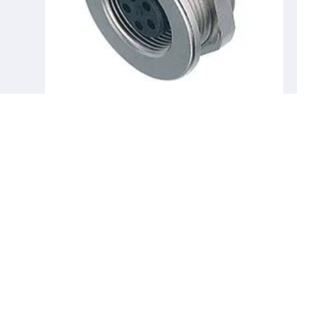
09 0412 00 04
M9 Female panel mount connector, aantal polen: 4,
onafgeschermd, soldeer, IP67, M12x0,5,
Frontaansluiting
Subminiatuur connector, Subminiatuur connector, M9
IP67, Serie Subminiatuur connector
Details
nederlands