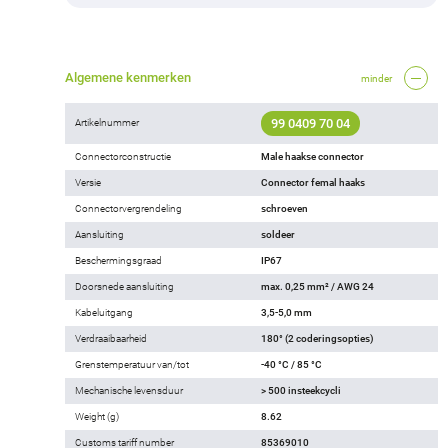
Algemene kenmerken
minder
99 0409 70 04
Artikelnummer
Connectorconstructie
Male haakse connector
Versie
Connector femal haaks
Connectorvergrendeling
schroeven
Aansluiting
soldeer
Beschermingsgraad
IP67
Doorsnede aansluiting
max. 0,25 mm² / AWG 24
Kabeluitgang
3,5-5,0 mm
Verdraaibaarheid
180° (2 coderingsopties)
Grenstemperatuur van/tot
-40 °C / 85 °C
Mechanische levensduur
> 500 insteekcycli
Weight (g)
8.62
Customs tariff number
85369010