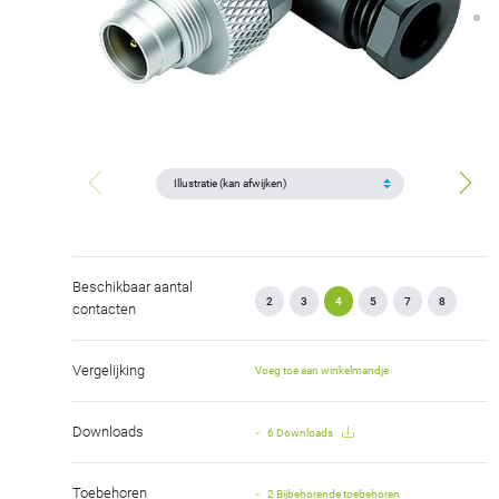
Beschikbaar aantal
2
3
4
5
7
8
contacten
Vergelijking
Voeg toe aan winkelmandje
Downloads
6 Downloads
Toebehoren
2 Bijbehorende toebehoren